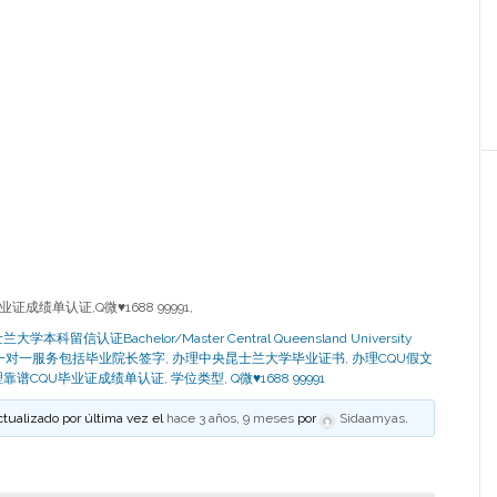
成绩单认证,Q微♥1688 99991,
本科留信认证Bachelor/Master Central Queensland University
cripts（一对一服务包括毕业院长签字
,
办理中央昆士兰大学毕业证书
,
办理CQU假文
理靠谱CQU毕业证成绩单认证
,
学位类型
,
Q微♥1688 99991
ctualizado por última vez el
hace 3 años, 9 meses
por
Sidaamyas
.