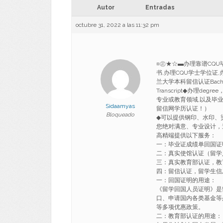
Autor
Entradas
octubre 31, 2022 a las 11:32 pm
¤㊣★☆▬办理靠谱CQU毕
书,办理CQU学士学位证,
兰大学本科留信认证Bachelor/Ma
Transcript◆办理deg
专业或教育领域,以及毕业
Sidaamyas
留信网学历认证！）
Bloqueado
◆可以提供钢印、水印、
您绝对满意、专业设计，
高精端提供以下服务：
一：毕业证成绩单回国证
二：真实使馆认证（留学
三：真实教育部认证，教
四：留信认证，留学生信
一：回国证明的用途：
《留学回国人员证明》是
口、申请国内各类基金等
等多项优惠政策。
二：教育部认证的用途：