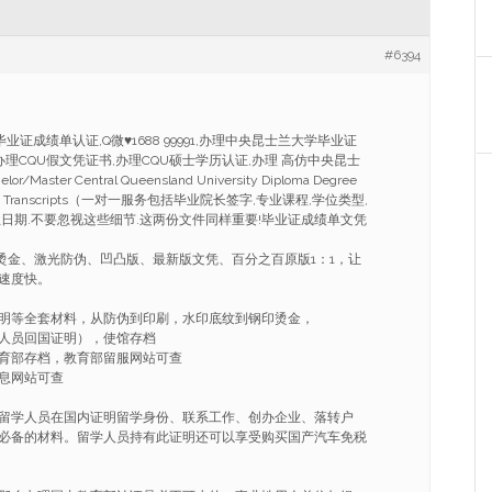
#6394
业证成绩单认证,Q微♥1688 99991,办理中央昆士兰大学毕业证
办理CQU假文凭证书,办理CQU硕士学历认证,办理 高仿中央昆士
ster Central Queensland University Diploma Degree
ree，Transcripts（一对一服务包括毕业院长签字,专业课程,学位类型,
日期.不要忽视这些细节.这两份文件同样重要!毕业证成绩单文凭
烫金、激光防伪、凹凸版、最新版文凭、百分之百原版1：1，让
速度快。
明等全套材料，从防伪到印刷，水印底纹到钢印烫金，
人员回国证明），使馆存档
育部存档，教育部留服网站可查
息网站可查
留学人员在国内证明留学身份、联系工作、创办企业、落转户
必备的材料。留学人员持有此证明还可以享受购买国产汽车免税