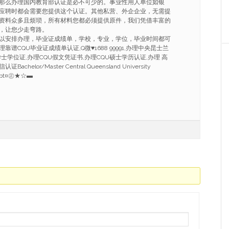
那么办理国内教育部认证是必不可少的。事业性用人单位如银
应聘时都会需要您提供这个认证。其他私营、外企企业，无需提
资料众多且烦琐，所有材料您都必须提供原件，我们凭借丰富的
，让您少走弯路。
以安排办理，毕业证成绩单，学校，专业，学位，毕业时间都可
谱CQU毕业证成绩单认证,Q微♥1688 99991,办理中央昆士兰
士学位证,办理CQU假文凭证书,办理CQU硕士学历认证,办理 高
elor/Master Central Queensland University
cript¤㊣★☆▬