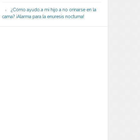
¿Cómo ayudo a mi hijo a no orinarse en la
cama? ¡Alarma para la enuresis nocturna!