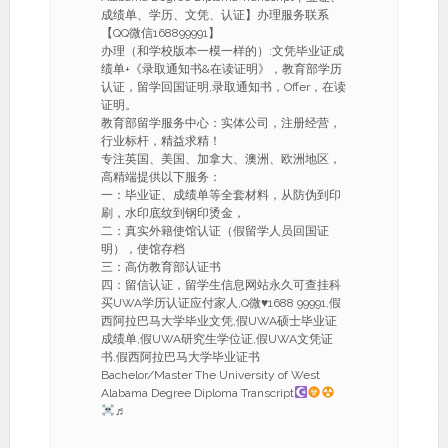
成绩单、学历、文凭、认证】办理服务联系
【QQ微信168899991】
办理（和学校版本一模一样的）:文凭毕业证成
绩单+《录取通知书&在读证明》，教育部学历
认证，留学回国证明,录取通知书，Offer，在读
证明。
教育部留学服务中心：实体公司，注册经营，
行业标杆，精益求精！
专注英国、美国、加拿大、澳洲、欧洲地区，
高精端提供以下服务：
一：毕业证、成绩单等全套材料，从防伪到印
刷，水印底纹到钢印烫金，
二：真实外籍使馆认证（假留学人员回国证
明），使馆存档
三：高仿教育部认证书
四：留信认证，留学生信息网站永久可查挂科
买UWA学历认证应付家人,Q微
♥
1688 99991,假
西阿拉巴马大学毕业文凭,假UWA硕士毕业证
成绩单,假UWA研究生学位证,假UWA文凭证
书,假西阿拉巴马大学毕业证书
Bachelor/Master The University of West
Alabama Degree Diploma Transcript
♬