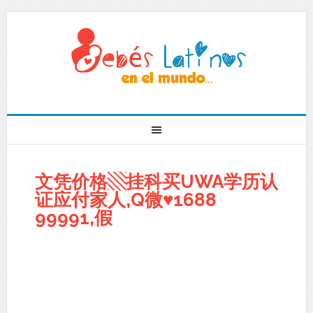
文凭价格▧挂科买UWA学历认
证应付家人,Q微♥1688
99991,假