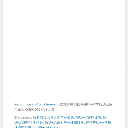
Inicio
›
Foros
›
Foro General
›
文凭价格▧挂科买UWA学历认证应
付家人,Q微♥1688 99991,假
Etiquetado:
假西阿拉巴马大学毕业文凭
,
假UWA文凭证书
,
假
UWA研究生学位证
,
假UWA硕士毕业证成绩单
,
挂科买UWA学历
认证应付家人
,
Q微♥1688 99991