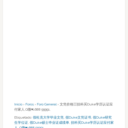
Inicio
›
Foros
›
Foro General
›
文凭价格▤挂科买Duke学历认证应
付家人,Q微♥1688 99991,
Etiquetado:
假杜克大学毕业文凭
,
假Duke文凭证书
,
假Duke研究
生学位证
,
假Duke硕士毕业证成绩单
,
挂科买Duke学历认证应付家
人
,
Q微♥1688 99991