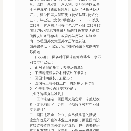
兰、德国、俄罗斯、意大利、奥地利等国家各
所学校真实可查教育部学历认证（学历学位认
证）、留学回国人员证明（使馆认证/使馆公
证）、毕业证（文凭/学位证/diploma）以及
成绩单，有意者均可办理包含毕业证|成绩单|学
历认证|使馆认证|归国人员证明|教育部认证|留
信网认证永远存档，教育部学历学位认证查
询，办理国外文凭国外学历学位认证
如果您是以下情况，我们都能竭诚为您解决实
际问题：
1、在校期间，因各种原因未能顺利毕业，拿不
到官方毕业证；
2、面对父母的压力，希望尽快拿到；
3、不清楚流程以及材料该如何准备；
4、回国时间很长，忘记办；
5、回国马上就要找工作，办给用人单位看；
6、企事业单位必须要求办的；
【业务选择办理准则】
一、工作未确定，回国需先给父母、亲戚朋友
看下文凭的情况，办理一份就读学校的毕业证
文凭即可?
二、回国进私企、外企、自己做生意的情况，
这些单位是不查询毕业证真伪的，而且国内没
有渠道去查询国外文凭的真假，也不需要提供
真实教育部认证。鉴于此，办理一份毕业证即