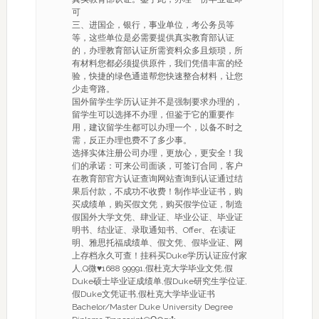
可
三、进国企，银行，事业单位，考公务员等
等，这些单位是必需要提供真实教育部认证
的，办理教育部认证所需资料众多且烦琐，所
有材料您都必须提供原件，我们凭借丰富的经
验，快捷的绿色通道帮您快速整合材料，让您
少走弯路。
国外留学生学历认证并不是强制要求办理的，
留学生可以选择不办理，但鉴于它的重要作
用，建议留学生都可以办理一个，以备不时之
需，反正办理也费不了多少事。
选择实体注册公司办理，更放心，更安全！我
们的承诺：可来公司面谈，可签订合同，客户
在教育部官方认证查询网站查询到认证通过结
果后付款，不成功不收费！制作毕业证书，购
买成绩单，购买假文凭，购买假学位证，制造
假国外大学文凭、肆业证、毕业公证、毕业证
明书、结业证、录取通知书、Offer、在读证
明、雅思托福成绩单、假文凭、假毕业证、网
上存档永久可查！挂科买Duke学历认证应付家
人,Q微♥1688 99991,假杜克大学毕业文凭,假
Duke硕士毕业证成绩单,假Duke研究生学位证,
假Duke文凭证书,假杜克大学毕业证书
Bachelor/Master Duke University Degree