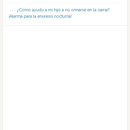
¿Cómo ayudo a mi hijo a no orinarse en la cama?
¡Alarma para la enuresis nocturna!