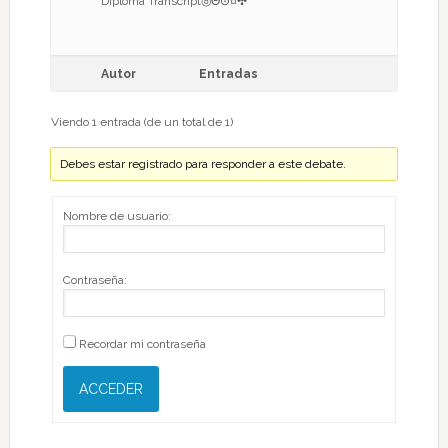
Diploma Transcript◎Θ⊙¤✣
Autor
Entradas
Viendo 1 entrada (de un total de 1)
Debes estar registrado para responder a este debate.
Nombre de usuario:
Contraseña:
Recordar mi contraseña
ACCEDER