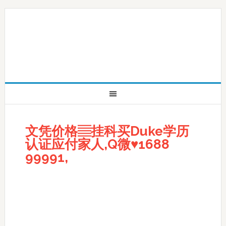
文凭价格▤挂科买Duke学历
认证应付家人,Q微♥1688
99991,