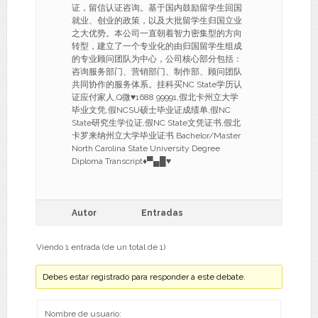
证，留信认证咨询。基于国内鼓励留学生回国
就业、创业的政策，以及大批留学生归国立业
之大优势。本公司一直朝着智力密集型的方向
转型，建立了一个专业化的由归国留学生组成
的专业顾问团队为中心，公司核心部分包括：
咨询服务部门、营销部门、制作部、顾问团队
共同协作的服务体系。挂科买NC State学历认
证应付家人,Q微♥1688 99991,假北卡州立大学
毕业文凭,假NCSU硕士毕业证成绩单,假NC
State研究生学位证,假NC State文凭证书,假北
卡罗来纳州立大学毕业证书 Bachelor/Master
North Carolina State University Degree
Diploma Transcript♦▀▄█♥
Autor
Entradas
Viendo 1 entrada (de un total de 1)
Debes estar registrado para responder a este debate.
Nombre de usuario: