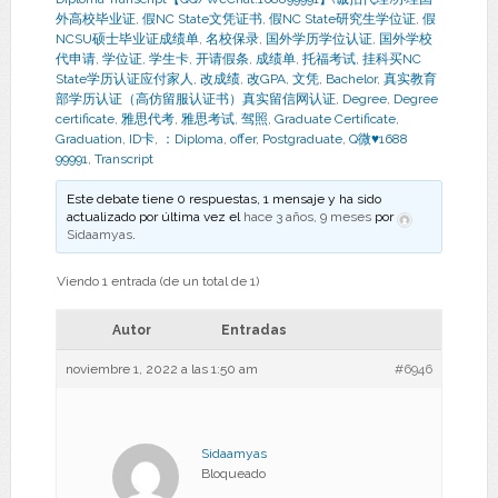
外高校毕业证
,
假NC State文凭证书
,
假NC State研究生学位证
,
假
NCSU硕士毕业证成绩单
,
名校保录
,
国外学历学位认证
,
国外学校
代申请
,
学位证
,
学生卡
,
开请假条
,
成绩单
,
托福考试
,
挂科买NC
State学历认证应付家人
,
改成绩
,
改GPA
,
文凭
,
Bachelor
,
真实教育
部学历认证（高仿留服认证书）真实留信网认证
,
Degree
,
Degree
certificate
,
雅思代考
,
雅思考试
,
驾照
,
Graduate Certificate
,
Graduation
,
ID卡
,
：Diploma
,
offer
,
Postgraduate
,
Q微♥1688
99991
,
Transcript
Este debate tiene 0 respuestas, 1 mensaje y ha sido
actualizado por última vez el
hace 3 años, 9 meses
por
Sidaamyas
.
Viendo 1 entrada (de un total de 1)
Autor
Entradas
noviembre 1, 2022 a las 1:50 am
#6946
Sidaamyas
Bloqueado