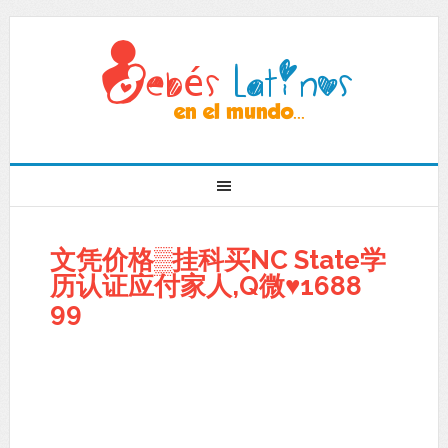
文凭价格▒挂科买NC State学
历认证应付家人,Q微♥1688
99