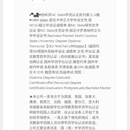
♦▀▄█♥挂科买NC State学历认证应付家人,Q微
♥1688 99991,假北卡州立大学毕业文凭,假
NCSU硕士毕业证成绩单,假NC State研究生学
位证,假NC State文凭证书,假北卡罗来纳州立大
学毕业证书 Bachelor/Master North Carolina
State University Degree Diploma
Transcript【QQ/WeChat:168899991】(诚招代
理)办理国外高校毕业证,成绩单,文凭,学位证,真
实教育部学历认证（高仿留服认证书）真实留
信网认证,国外学历学位认证,雅思代考,国外学
校代申请,名校保录,开请假条,改GPA,改成绩,学
生卡,ID卡,雅思考试,托福考试,驾照,：
Diploma,Degree,Graduate
Certificate,offer,Transcript,Degree
certificate,Graduation,Postgraduate,Bachelor,Master
★本公司一直专注于为英国、美国、加拿大、
澳洲、新西兰、法国、德国、爱尔兰、意大利
等国家各高校留学生办理教育部学历学位认证
和留学回国人员证明，在认证业务上开创了良
好的市场势头，一直占据了领先的地位，成为
无数留学回国人员办理学历学位认证的首选。
公司主要业务涉及：国（境）外学历学位认