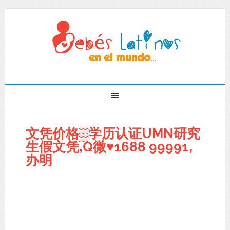
文凭价格▒学历认证UMN研究
生假文凭,Q微♥1688 99991,
办明