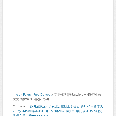
Inicio
›
Foros
›
Foro General
›
文凭价格▒学历认证UMN研究生假
文凭,Q微♥1688 99991,办明
Etiquetado:
办明尼苏达大学双城分校硕士学位证
,
办U of M留信认
证
,
办UMN本科毕业证
,
办UMN毕业证成绩单
,
学历认证UMN研究
生假文凭
,
Q微♥1688 99991