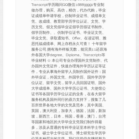
Transcript学历顾问QQ微信:168899991专业制
做办理，购买、高仿，精仿，代办代购，毕业
证成绩单申请学校，仿制毕业证书、成绩单文
凭、改成绩、教育部学历学位认证、文凭、学
历文凭、假文凭假毕业证假学历假证书制作、
假学历制作、、仿制学位证书、毕业证文凭、
毕业文凭、录取通知书、Offer、在读证明、雅
思托福成绩单、网上存档永久可查！ 十年留学
服务公司,拥有海外样板无数，能完美1:1还原海
外各国大学degree、Diploma、Transcripts等
毕业材料 ☆ 本公司专业办理国外文凭制作、代
办国外文凭证件，快速办理海外学历认证等证
件，专业从事海外留学人员制作国外证件：国
外毕业证，外国文凭、外国学历、国外学历学
位认证、留学文凭，留学人员回国证明、国外
大学成绩单、国外大学学历公证书、大使馆公
证书等各国学历学位认证的业务，在各大留学
服务机构及国外同行的鼎力支持下，搜集了几
百所世界各地大学的文凭及范本，其中美国、
英国，澳大利亚，加拿大，德国，法国，新加
坡，新西兰，日本，韩国，香港，澳门，台湾
等国家和地区的大学毕业文凭我们制作得最
多，涉及从普通的专科毕业证至本科学士学位
证书、硕士学士学位证书、博士研究生学历学
位等各种层次的文凭，我们目前仍在继续努力