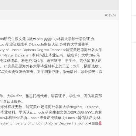
#12493
oln研究生假文凭,Q微
♥
1688 99991,办林肯大学硕士学位证,办
incoln毕业证成绩单,办Lincoln留信认证,办林肯大学缴费单
ersity of Lincoln Diploma Degree Transcript能完美还原海外各大学
degree, Master Diploma（本科/硕士毕业证书、成绩单）大学Offer录
托福成绩单、雅思托福代考、语言证书、学生卡、高仿留服认证
料。1:1完美还原海外各大学毕业材料上的工艺：水印，阴影底纹，
LOGO烫金烫银复合重叠。文字图案浮雕，激光镭射，紫外荧光，温
单、大学Offer、雅思托福代考、语言证书、学生卡、高仿教育部
可查认证服务。
外样板无数，能完美1:1还原海外各国大学degree、Diploma、
ficate等毕业材料。学历认证Lincoln研究生假文凭,Q微
♥
1688 99991,办林
ln本科毕业证,办Lincoln毕业证成绩单,办Lincoln留信认证,办林
 University of Lincoln Diploma Degree Transcript◄▧▨