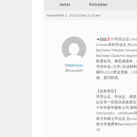
Autor
Entradas
noviembre 2, 2022 a las 2:22 am
◄▧▨
☏学历认证Linc
Lincoln本科毕业证,办L
Bachelor/Master Univ
Bachelor Diploma 
取通知书、雅思成绩单、
Sidaamyas
书等毕业/入学/在读材
Bloqueado
钢印LOGO烫金烫银，
感，复印防伪。
【业务类型】
学历认证、毕业证、成绩
认证等一切高仿或者真实
十年年留学服务公司,拥有海
Transcripts、certi
肯大学硕士学位证,办Linco
肯大学缴费单Bachelor/Master
☏