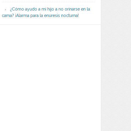
¿Cómo ayudo a mi hijo a no orinarse en la
cama? ¡Alarma para la enuresis nocturna!