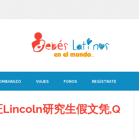
 EMBARAZO
VIAJES
FOROS
REGÍSTRATE
incoln研究生假文凭,Q