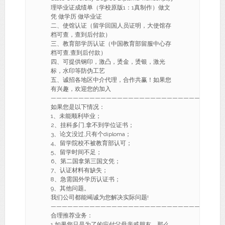
理毕业证成绩单（学校原版1：1真制作）做文
凭 做学历 做毕业证
二、使馆认证（留学回国人员证明，大使馆存
档可查，查到后付款）
三、教育部学历认证（中国教育部留服中心存
档可查,查到后付款）
四、可提供钢印，激凸，烫金，烫银，激光
标，水印等防伪工艺
五、诚招各地区中介代理，合作共赢！如果您
有兴趣，欢迎您的加入
———————————————————————————-
如果您是以下情况：
1、未能顺利毕业；
2、挂科多门,拿不到学位证书；
3、论文没过,只有个diploma；
4、留学院校不被教育部认可；
5、留学时间不足；
6、第二国拿第三国文凭；
7、认证材料有缺失；
8、急需国外学历认证书；
9、其他问题。
我们公司都能竭诚为您解决实际问题!
———————————————————————————-
合理推荐业务：
1.如果您只是为了的应付父母亲戚朋友，那么