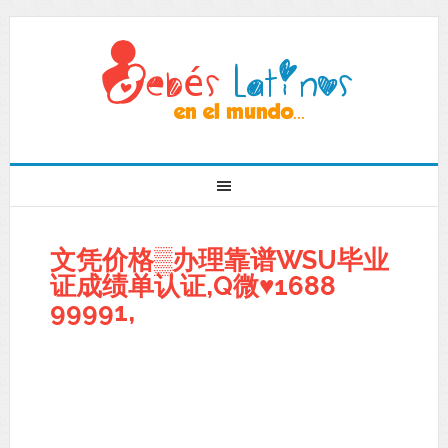
文凭价格▒办理靠谱WSU毕业
证成绩单认证,Q微♥1688
99991,