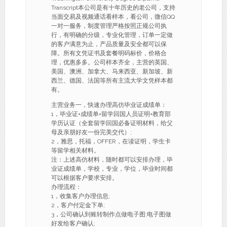
Transcript本公司是有十年历史的老公司，支持
当面交易及视频通话看样本，看公司，微信QQ
一对一服务，制度管理严格按照正规公司执
行，有明确的分级，专业化管理，订单一定做
的客户满意为止，产品质量及安全都可以保
障。所有文凭证书及套餐明码标价，价格合
理，优惠多多。公司样本齐全，主营的英国、
美国、澳洲、加拿大、马来西亚、新加坡、新
西兰、德国、法国等所有主流大学文凭样本都
有。
主营业务一，快速办理高仿毕业证成绩单：
1，毕业证+成绩单+留学回国人员证明+教育部
学历认证（全套留学回国必备证明材料，给父
母及亲朋好友一份完美交代）;
2，雅思，托福，OFFER，在读证明，学生卡
等留学相关材料。
注：上述高仿材料，随时都可以安排办理，毕
业证成绩单，学校，专业，学位，毕业时间都
可以根据客户要求安排。
办理流程：
1，收集客户办理信息;
2，客户付定金下单;
3，公司确认到账转制作点做电子图;电子图做
好发给客户确认;