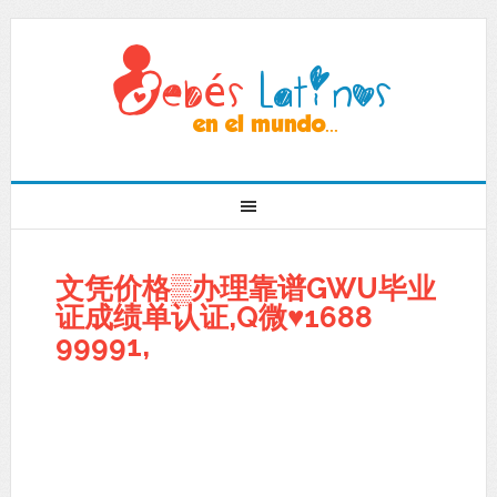
文凭价格▒办理靠谱GWU毕业
证成绩单认证,Q微♥1688
99991,