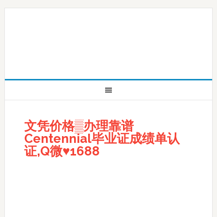
文凭价格▒办理靠谱
Centennial毕业证成绩单认
证,Q微♥1688