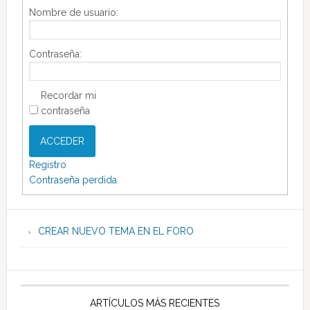
Nombre de usuario:
Contraseña:
Recordar mi
contraseña
ACCEDER
Registro
Contraseña perdida
CREAR NUEVO TEMA EN EL FORO
ARTÍCULOS MÁS RECIENTES