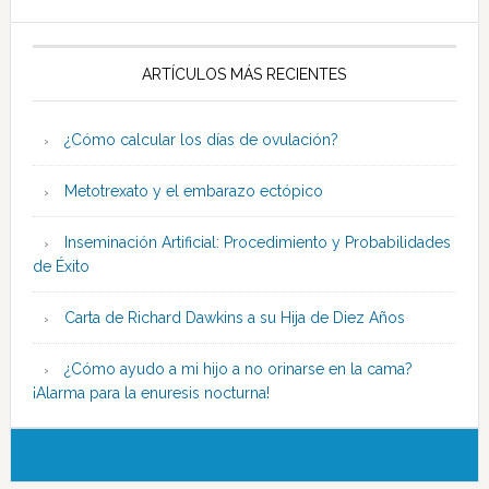
ARTÍCULOS MÁS RECIENTES
¿Cómo calcular los días de ovulación?
Metotrexato y el embarazo ectópico
Inseminación Artificial: Procedimiento y Probabilidades
de Éxito
Carta de Richard Dawkins a su Hija de Diez Años
¿Cómo ayudo a mi hijo a no orinarse en la cama?
¡Alarma para la enuresis nocturna!