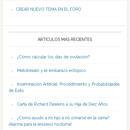
CREAR NUEVO TEMA EN EL FORO
ARTÍCULOS MÁS RECIENTES
¿Cómo calcular los días de ovulación?
Metotrexato y el embarazo ectópico
Inseminación Artificial: Procedimiento y Probabilidades
de Éxito
Carta de Richard Dawkins a su Hija de Diez Años
¿Cómo ayudo a mi hijo a no orinarse en la cama?
¡Alarma para la enuresis nocturna!