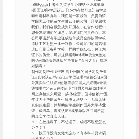
168899991】专业为留学生办理毕业证成绩单
+回国证明+学历认证【100%存档可查】留学全
套申请材料办理，我们是一家诚信，负责为留
学回国工作的留学生做认证的公司，只要您找
我们，我们会跟您成为好朋友，在合作过程中
您会发现我们的诚意，发现我们的责任心。本
公司承诺所有毕业证成绩单成品全部按照学校
原版工艺对照一比一制作，公司采用的是高端
进口印刷设备和学校一样的羊皮纸张，保证您
证书的质量，可以提供钢印#水印#烫金#激光
防伪#凹凸版最新版的毕业证#百分之百让您绝
对满意！
制作定制|毕业证书!!~海外回国的同学定制毕业
证#真实认证#毕业证#学位证书#使馆公证#国
外真实学位认证#使馆留学回国人员证明#录取
通知书#Offer #在读证明#雅思及托福成绩单#
网上存档永久可查！[实体经营，值得信赖]十五
年致力于帮助留学生解决无法毕业，无法认证
真实的难题；并帮助留学生制作国外大学毕业
证，成绩单，真实认证#成绩单以及回国所需
的真实学位真实认证。
１：在校挂科了，不想读了，成绩不理想怎么
办？？？
２：找工作没有文凭怎么办？有本科却要求硕
士又怎么办？