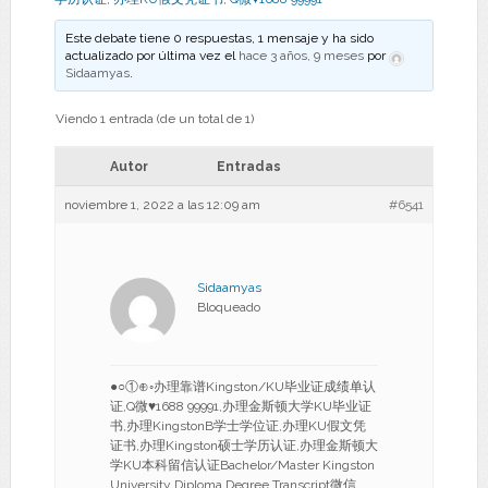
Este debate tiene 0 respuestas, 1 mensaje y ha sido
actualizado por última vez el
hace 3 años, 9 meses
por
Sidaamyas
.
Viendo 1 entrada (de un total de 1)
Autor
Entradas
noviembre 1, 2022 a las 12:09 am
#6541
Sidaamyas
Bloqueado
●○①⊕◦办理靠谱Kingston/KU毕业证成绩单认
证,Q微♥1688 99991,办理金斯顿大学KU毕业证
书,办理KingstonB学士学位证,办理KU假文凭
证书,办理Kingston硕士学历认证,办理金斯顿大
学KU本科留信认证Bachelor/Master Kingston
University Diploma Degree Transcript微信