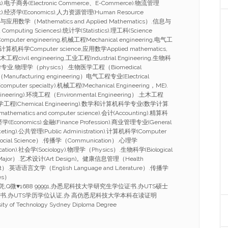
ness).电子商务(Electronic Commerce、E-Commerce).物流管理
nt).经济学(Economics).人力资源管理(Human Resource
与应用数学（Mathematics and Applied Mathematics）.信息与
Computing Sciences).统计学(Statistics).理工科(Science
mputer engineering,机械工程Mechanical engineering,电气工
ing,计算机科学Computer science,应用数学Applied mathematics,
工程civil engineering,工业工程Industrial Engineering,生物科
ce,化学专业,物理学（physics）.生物医学工程（Biomedical
anufacturing engineering）电气工程专业(Electrical
omputer specialty).机械工程(Mechanical Engineering，ME).
ineering).环境工程（Environmental Engineering）.土木工程
g）.化学工程(Chemical Engineering).数学和计算机科学专业(数学计算
athematics and computer science).会计(Accounting).精算科
.经济学(Economics).金融(Finance Profession).商业管理专业(General
eting).公共管理(Public Administration).计算机科学(Computer
ocial Science）.传播学（Communication）.心理学
cation).社会学(Sociology).物理学（Physics）.生物科学(Biological
 Major）.艺术设计(Art Design)。健康信息管理（Health
ent）.英语语言文学（English Language and Literature）.传播学
es）
Q微♥1688 99991,办悉尼科技大学研究生学位证书,办UTS硕士
证书,办UTS学历学位认证,办 高仿悉尼科技大学本科在读证明
sity of Technology Sydney Diploma Degree