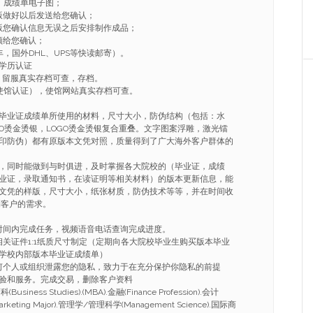
、成绩单电子图；
版做好以后发送给您确认；
版您确认信息无误之后安排制作成品；
频给您确认；
，国外DHL、UPS等快读邮寄）。
学历认证
，留服真实存档可查，存档。
使馆认证），使馆网站真实存档可查。
毕业证成绩单所使用的材料，尺寸大小，防伪结构（包括：水
GO烫金烫银，LOGO烫金烫银复合重叠。文字图案浮雕，激光镭
印防伪）都有原版本文凭对照，质量得到了广大海外客户群体的
，同时能做到与时俱进，及时掌握各大院校的（毕业证，成绩
业证，录取通知书，在读证明等相关材料）的版本更新信息，能
文凭的样版，尺寸大小，纸张材质，防伪技术等等，并在时间收
到客户的需求。
的时间内完成任务，视频语音电话查询完成进度。
相关证件1:1纸质尺寸制定（定期向各大院校毕业生购买版本毕业
学校内部版本毕业证成绩单）
任何个人或组织泄露您的隐私，致力于在充分保护你隐私的前提
验和服务。完成交易，删除客户资料
ness Studies).(MBA).金融(Finance Profession).会计
arketing Major).管理学/管理科学(Management Science).国际商