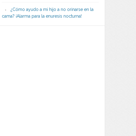
¿Cómo ayudo a mi hijo a no orinarse en la
cama? ¡Alarma para la enuresis nocturna!