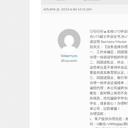
octubre 31, 2022 a las 12:12 pm
ⓛⓞⓥⓔ▲名校UTS毕业证
办UTS硕士毕业证书,办
读证明 Bachelor/Master Un
别关注：【业务选择办理
一、工作未确定，回国需
Sidaamyas
办理一份就读学校的毕业
Bloqueado
二、回国进私企、外企、
这些单位是不查询毕业证
要提供真实教育部认证。
三、回国进国企、银行等
办理一份毕业证成绩单，
诚招代理：本公司诚聘当
敬告：面对网上有些不良
价很高，挖坑骗留学学生
学生，请多留心！办理时
体公司，以防被骗！
办理流程：
1、客户提供办理信息：
问：Q微信/1688999