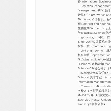
务(International Busi
（Logistics Manageme
Management;HRM).数学
计算科学(Information and 
Technology).计算机工程Co
程Electrical engineer
生物化学Biochemistry,土木
学Biological Scien
engineering）.制造工程（M
Engineering).计算机专业(c
材料工程（Materials Eng
（civil engineerin
机科学系 Department of m
学(Actuarial Science)
Business).市场营销(Mark
Science;CS).社会科学（S
(Psychology).教育学(Edu
Science).美术专业（Art
Information Managem
（Communication studi
名校UTS毕业证成绩单文凭,
毕业证书,办UTS假文凭
Bachelor/Master Univer
Transcriptⓛⓞⓥⓔ▲