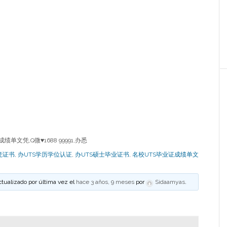
文凭,Q微♥1688 99991,办悉
凭证书
,
办UTS学历学位认证
,
办UTS硕士毕业证书
,
名校UTS毕业证成绩单文
ctualizado por última vez el
hace 3 años, 9 meses
por
Sidaamyas
.