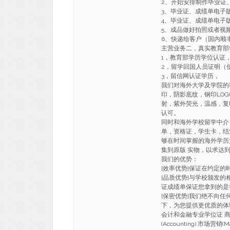
2、开始安排制作毕业证
3、毕业证、成绩单电子
4、毕业证、成绩单电子
5、成品做好拍照或者视
6、快递给客户（国内顺丰
主营业务二，真实教育部
1，教育部学历学位认证
2，留学回国人员证明（
3，留信网认证学历，
我们对海外大学及学院的
印，阴影底纹，钢印LO
射，紫外荧光，温感，复
认可。
同时和海外学校留学中介
单，资格证，学生卡，结
够在时间掌握的海外学历
集到原版 实物，以求达
我们的优势：
[效率优势]保证在约定
[品质优势]与学校颁发的
证成绩单保证您拿到的是
[保密优势]我们绝不向
下，为您提供更优质的体
会计和金融专业学位证 商科(Busi
(Accounting).市场营销(M