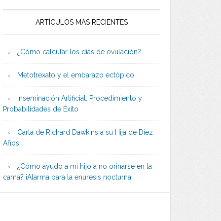
ARTÍCULOS MÁS RECIENTES
¿Cómo calcular los días de ovulación?
Metotrexato y el embarazo ectópico
Inseminación Artificial: Procedimiento y
Probabilidades de Éxito
Carta de Richard Dawkins a su Hija de Diez
Años
¿Cómo ayudo a mi hijo a no orinarse en la
cama? ¡Alarma para la enuresis nocturna!