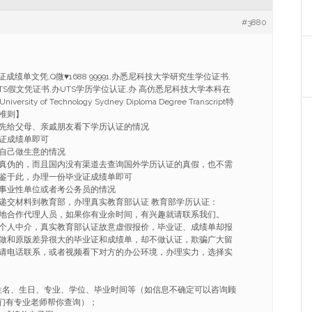
#3880
成绩单文凭,Q微♥1688 99991,办悉尼科技大学研究生学位证书,
UTS假文凭证书,办UTS学历学位认证,办 高仿悉尼科技大学本科在
iversity of Technology Sydney Diploma Degree Transcript特
准则】
先给父母、亲戚朋友看下学历认证的情况
证成绩单即可
自己做生意的情况
真伪的，而且国内没有渠道去查询国外学历认证的真假，也不需
鉴于此，办理一份毕业证成绩单即可
事业性单位或者考公务员的情况
递交材料到教育部，办理真实教育部认证 教育部学历认证：
地合作代理人员，如果你有业余时间，有兴趣就请联系我们。
个人中介，真实教育部认证故意虚假报价，毕业证、成绩单却报
做和原版差异很大的毕业证和成绩单，却不做认证，欺骗广大留
请电话联系，或者视频看下对方的办公环境，办理实力，选择实
姓名、生日、专业、学位、毕业时间等（如信息不确定可以咨询顾
91我们有专业老师帮你查询）；