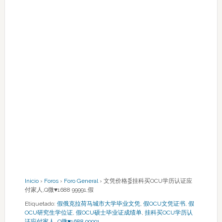
Inicio
›
Foros
›
Foro General
›
文凭价格⋚挂科买OCU学历认证应
付家人,Q微♥1688 99991,假
Etiquetado:
假俄克拉荷马城市大学毕业文凭
,
假OCU文凭证书
,
假
OCU研究生学位证
,
假OCU硕士毕业证成绩单
,
挂科买OCU学历认
证应付家人
,
Q微♥1688 99991