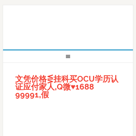
文凭价格⋚挂科买OCU学历认
证应付家人,Q微♥1688
99991,假