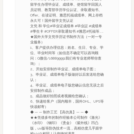
留学生办理毕业证、成绩单、使馆留学回国人
员证明、教育部学历学位认证、录取通知书、
Offer、在读证明、雅思托福成绩单、网上存档
永久可！国外留学文凭认证
文凭 和 学位#毕业证成绩单 #毕业証 #成绩单
#學生卡 #OFFER录取通知书 #雅思#托福等……
★国外大学文凭学历证书制作方法（一对一专
业服务）
1、客户提供办理信息：姓名、生日、专业、学
位、毕业时间等（如信息不确定可以咨询顾
问：Q微信/168899991我们有专业老师帮你查
询）；
2、开始安排制作毕业证、成绩单电子图；
3、毕业证、成绩单电子版做好以后发送给您确
认；
4、毕业证、成绩单电子版您确认信息无误之后
安排制作成品；
5、成品做好拍照或者视频给您确认；
6、快递给客户（国内顺丰，国外DHL、UPS等
快读邮寄）
◆ — — 制作工艺 【高仿真】— — ◆
★★凭借多年的制作经验本公司制作《激光》
《水印》《钢印》《烫金》《紫外线》凹凸
版，uv版等防伪技术一流，高精仿度几乎跟学
校100%相同！让您绝对满意。