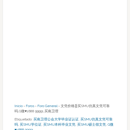
Inicio
›
Foros
›
Foro General
›
文凭价格⋚买SMU仿真文凭可靠
吗,Q微♥1688 99991,买南卫理
Etiquetado:
买南卫理公会大学毕业证认证
,
买SMU仿真文凭可靠
吗
,
买SMU学位证
,
买SMU本科毕业文凭
,
买SMU硕士假文凭
,
Q微
♥1688 99991