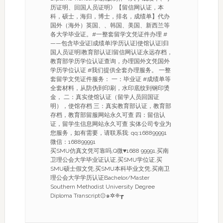
历证明、回国人员证明》【留信网认证，本
科，硕士，海归，博士，排名，成绩单】代办
国外（海外）英国、、韩国、美国、新西兰等
各大学毕业证。#一整套留学文凭证件办理 #
——包含毕业证|成绩单|学历认证|使馆认证|归
国人员证明|教育部认证|留信网认证永远存档，
教育部学历学位认证查询，办理国外文凭国外
学历学位认证 #我们提供全套办理服务。 一整
套留学文凭证件服务： 一：毕业证 #成绩单等
全套材料，从防伪到印刷，水印底纹到钢印烫
金， 二：真实使馆认证（留学人员回国证
明），使馆存档 三：真实教育部认证，教育部
存档，教育部留服网站永久可查 四：留信认
证，留学生信息网站永久可查 实体公司专业为
您服务，如有需要，请联系我: qq:168899991
微信：168899991
买SMU仿真文凭可靠吗,Q微♥1688 99991,买南
卫理公会大学毕业证认证,买SMU学位证,买
SMU硕士假文凭,买SMU本科毕业文凭,买南卫
理公会大学学历认证Bachelor/Master
Southern Methodist University Degree
Diploma Transcript۞๑✲❈┲