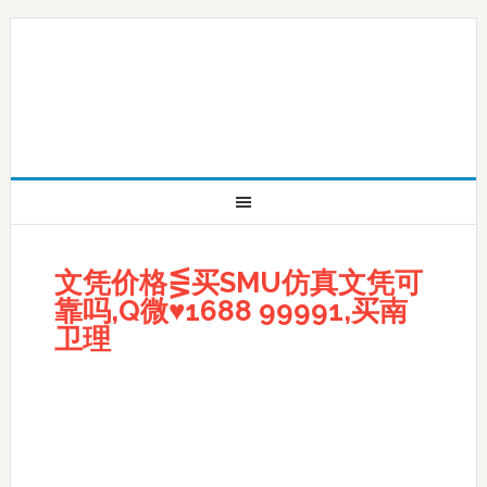
文凭价格⋚买SMU仿真文凭可
靠吗,Q微♥1688 99991,买南
卫理