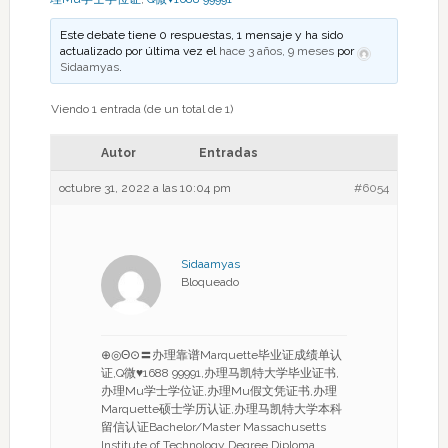
Este debate tiene 0 respuestas, 1 mensaje y ha sido
actualizado por última vez el
hace 3 años, 9 meses
por
Sidaamyas
.
Viendo 1 entrada (de un total de 1)
Autor
Entradas
octubre 31, 2022 a las 10:04 pm
#6054
Sidaamyas
Bloqueado
⊕◎Θ⊙〓办理靠谱Marquette毕业证成绩单认
证,Q微♥1688 99991,办理马凯特大学毕业证书,
办理Mu学士学位证,办理Mu假文凭证书,办理
Marquette硕士学历认证,办理马凯特大学本科
留信认证Bachelor/Master Massachusetts
Institute of Technology Degree Diploma