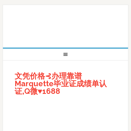
文凭价格⊰办理靠谱
Marquette毕业证成绩单认
证,Q微♥1688