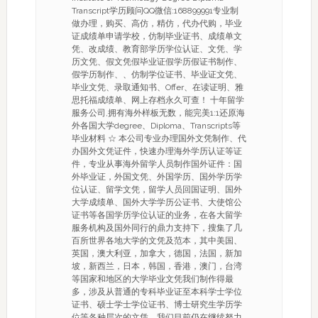
Transcript学历顾问QQ微信:168899991专业制
做办理，购买、高仿，精仿，代办代购，毕业
证成绩单申请学校，仿制毕业证书、成绩单文
凭、改成绩、教育部学历学位认证、文凭、学
历文凭、假文凭假毕业证假学历假证书制作、
假学历制作、、仿制学位证书、毕业证文凭、
毕业文凭、录取通知书、Offer、在读证明、雅
思托福成绩单、网上存档永久可查！ 十年留学
服务公司,拥有海外样板无数，能完美1:1还原海
外各国大学degree、Diploma、Transcripts等
毕业材料 ☆ 本公司专业办理国外文凭制作、代
办国外文凭证件，快速办理海外学历认证等证
件，专业从事海外留学人员制作国外证件：国
外毕业证，外国文凭、外国学历、国外学历学
位认证、留学文凭，留学人员回国证明、国外
大学成绩单、国外大学学历公证书、大使馆公
证书等各国学历学位认证的业务，在各大留学
服务机构及国外同行的鼎力支持下，搜集了几
百所世界各地大学的文凭及范本，其中美国、
英国，澳大利亚，加拿大，德国，法国，新加
坡，新西兰，日本，韩国，香港，澳门，台湾
等国家和地区的大学毕业文凭我们制作得最
多，涉及从普通的专科毕业证至本科学士学位
证书、硕士学士学位证书、博士研究生学历学
位等各种层次的文凭，我们目前仍在继续努力