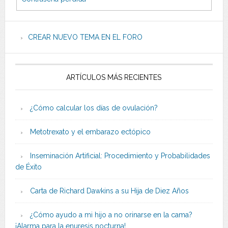
CREAR NUEVO TEMA EN EL FORO
ARTÍCULOS MÁS RECIENTES
¿Cómo calcular los días de ovulación?
Metotrexato y el embarazo ectópico
Inseminación Artificial: Procedimiento y Probabilidades
de Éxito
Carta de Richard Dawkins a su Hija de Diez Años
¿Cómo ayudo a mi hijo a no orinarse en la cama?
¡Alarma para la enuresis nocturna!