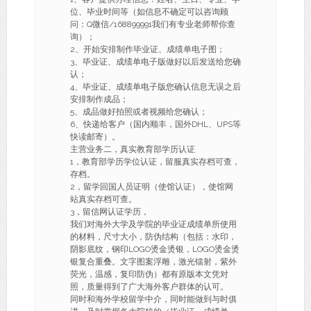
位、毕业时间等（如信息不确定可以咨询顾
问：Q微信/168899991我们有专业老师帮你查
询）；
2、开始安排制作毕业证、成绩单电子图；
3、毕业证、成绩单电子版做好以后发送给您确
认；
4、毕业证、成绩单电子版您确认信息无误之后
安排制作成品；
5、成品做好拍照或者视频给您确认；
6、快递给客户（国内顺丰，国外DHL、UPS等
快读邮寄）。
主营业务二，真实教育部学历认证
1，教育部学历学位认证，留服真实存档可查，
存档。
2，留学回国人员证明（使馆认证），使馆网
站真实存档可查。
3，留信网认证学历，
我们对海外大学及学院的毕业证成绩单所使用
的材料，尺寸大小，防伪结构（包括：水印，
阴影底纹，钢印LOGO烫金烫银，LOGO烫金烫
银复合重叠。文字图案浮雕，激光镭射，紫外
荧光，温感，复印防伪）都有原版本文凭对
照，质量得到了广大海外客户群体的认可。
同时和海外学校留学中介，同时能做到与时俱