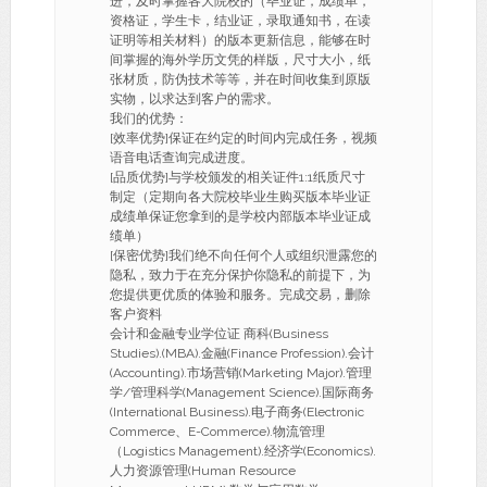
进，及时掌握各大院校的（毕业证，成绩单，
资格证，学生卡，结业证，录取通知书，在读
证明等相关材料）的版本更新信息，能够在时
间掌握的海外学历文凭的样版，尺寸大小，纸
张材质，防伪技术等等，并在时间收集到原版
实物，以求达到客户的需求。
我们的优势：
[效率优势]保证在约定的时间内完成任务，视频
语音电话查询完成进度。
[品质优势]与学校颁发的相关证件1:1纸质尺寸
制定（定期向各大院校毕业生购买版本毕业证
成绩单保证您拿到的是学校内部版本毕业证成
绩单）
[保密优势]我们绝不向任何个人或组织泄露您的
隐私，致力于在充分保护你隐私的前提下，为
您提供更优质的体验和服务。完成交易，删除
客户资料
会计和金融专业学位证 商科(Business
Studies).(MBA).金融(Finance Profession).会计
(Accounting).市场营销(Marketing Major).管理
学/管理科学(Management Science).国际商务
(International Business).电子商务(Electronic
Commerce、E-Commerce).物流管理
（Logistics Management).经济学(Economics).
人力资源管理(Human Resource