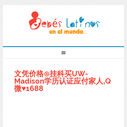
文凭价格⊙挂科买UW-
Madison学历认证应付家人,Q
微♥1688