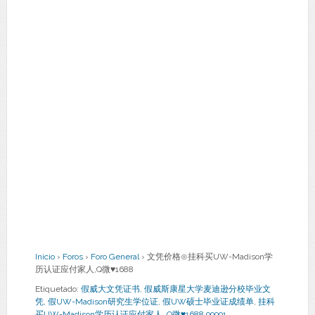
Inicio
›
Foros
›
Foro General
›
文凭价格⊙挂科买UW-Madison学
历认证应付家人,Q微♥1688
Etiquetado:
假威大文凭证书
,
假威斯康星大学麦迪逊分校毕业文
凭
,
假UW-Madison研究生学位证
,
假UW硕士毕业证成绩单
,
挂科
买UW-Madison学历认证应付家人
,
Q微♥1688 99991