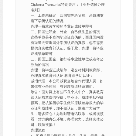
Diploma Transcript特别关注：【业务选择办理
准则】
一、工作未确定，回国需先给父母、亲戚朋友
看下学历认证的情况
办理一份就读学校的毕业证成绩单即可
二、回国进私企、外企、自己做生意的情况
这些单位是不查询毕业证真伪的，而且国内没
有渠道去查询国外学历认证的真假，也不需要
提供真实教育部认证。鉴于此，办理一份毕业
证成绩单即可
三、回国进国企、银行等事业性单位或者考公
务员的情况
办理一份毕业证成绩单，递交材料到教育部，
办理真实教育部认证 教育部学历认证：
诚招代理：本公司诚聘当地合作代理人员，如
果你有业余时间，有兴趣就请联系我们。
敬告：面对网上有些不良个人中介，真实教育
部认证故意虚假报价，毕业证、成绩单却报价
很高，挖坑骗留学学生做和原版差异很大的毕
业证和成绩单，却不做认证，欺骗广大留学
生，请多留心！办理时请电话联系，或者视频
看下对方的办公环境，办理实力，选择实体公
司，以防被骗！
办理流程：
1、客户提供办理信息：姓名、生日、专业、学