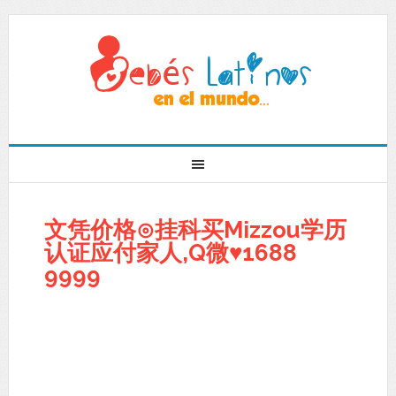
文凭价格⊙挂科买Mizzou学历
认证应付家人,Q微♥1688
9999