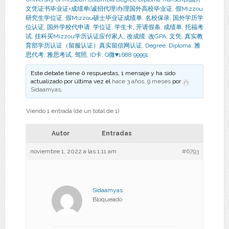
文凭证书毕业证+成绩单(诚招代理)办理国外高校毕业证
,
假Mizzou
研究生学位证
,
假Mizzou硕士毕业证成绩单
,
名校保录
,
国外学历学
位认证
,
国外学校代申请
,
学位证
,
学生卡
,
开请假条
,
成绩单
,
托福考
试
,
挂科买Mizzou学历认证应付家人
,
改成绩
,
改GPA
,
文凭
,
真实教
育部学历认证（留服认证）真实留信网认证
,
Degree
,
Diploma
,
雅
思代考
,
雅思考试
,
驾照
,
ID卡
,
Q微♥1688 99991
Este debate tiene 0 respuestas, 1 mensaje y ha sido
actualizado por última vez el
hace 3 años, 9 meses
por
Sidaamyas
.
Viendo 1 entrada (de un total de 1)
Autor
Entradas
noviembre 1, 2022 a las 1:11 am
#6793
Sidaamyas
Bloqueado