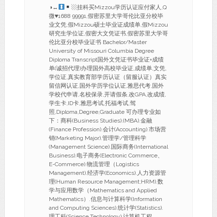
◑
↔
▧挂科买Mizzou学历认证应付家人,Q
微
♥
1688 99991,假密苏里大学哥伦比亚分校毕
业文凭,假Mizzou硕士毕业证成绩单,假Mizzou
研究生学位证,假密大文凭证书,假密苏里大学哥
伦比亚分校毕业证书 Bachelor/Master
University of Missouri Columbia Degree
Diploma Transcript国外文凭证书毕业证+成绩
单(诚招代理)办理国外高校毕业证,成绩单,文凭,
学位证,真实教育部学历认证（留服认证）真实
留信网认证,国外学历学位认证,雅思代考,国外
学校代申请,名校保录,开请假条,改GPA,改成绩,
学生卡,ID卡,雅思考试,托福考试,驾
照,Diploma,Degree,Graduate 可办理专业如
下：商科(Business Studies).(MBA).金融
(Finance Profession).会计(Accounting).市场营
销(Marketing Major).管理学/管理科学
(Management Science).国际商务(International
Business).电子商务(Electronic Commerce、
E-Commerce).物流管理（Logistics
Management).经济学(Economics).人力资源管
理(Human Resource Management;HRM).数
学与应用数学（Mathematics and Applied
Mathematics）.信息与计算科学(Information
and Computing Sciences).统计学(Statistics).
理工科(Science Technology).计算机工程