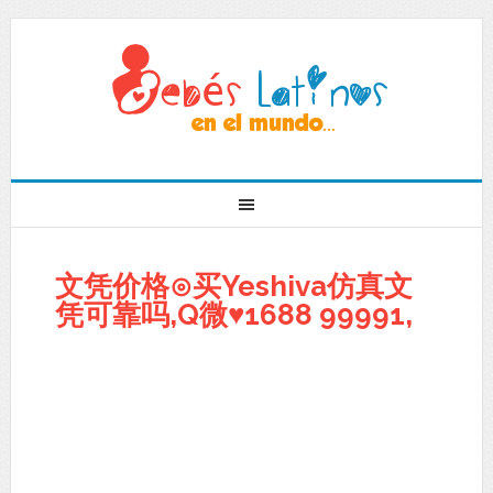
文凭价格⊙买Yeshiva仿真文
凭可靠吗,Q微♥1688 99991,