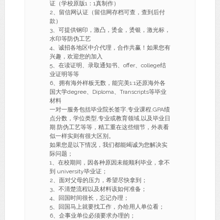
证（学校原版1：1真制作）
2、留信网认证（留信网存档可查，查到后付
款）
3、可提供钢印，激凸，烫金，烫银，激光标，
水印等防伪工艺
4、诚招各地区中介代理，合作共赢！如果您有
兴趣，欢迎您的加入
5、在读证明、录取通知书、offer、college结
业证明等等
6、拥有海外样板无数，能完美1:1还原海外各
国大学degree、Diploma、Transcripts等毕业
材料
一对一服务包括毕业院长签字,专业课程,GPA绩
点分数，学位类型,专业或教育领域,以及毕业日
期.防伪工艺等等，精工重在这些细节，外表看
似一样实则有很大区别。
如果您是以下情况，我们都能竭诚为您解决实
际问题；
1、在校期间，因各种原因未能顺利毕业，拿不
到 university毕业证；
2、面对父母的压力，希望尽快拿到；
3、不清楚流程以及材料该如何准备；
4、回国时间很长，忘记办理；
5、回国马上就要找工作，办给用人单位看；
6、企事业单位必须要求办理的；