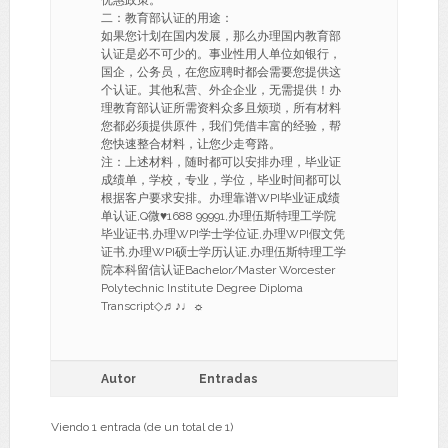
优惠政策。
二：教育部认证的用途：
如果您计划在国内发展，那么办理国内教育部
认证是必不可少的。事业性用人单位如银行，
国企，公务员，在您应聘时都会需要您提供这
个认证。其他私营、外企企业，无需提供！办
理教育部认证所需资料众多且烦琐，所有材料
您都必须提供原件，我们凭借丰富的经验，帮
您快速整合材料，让您少走弯路。
注：上述材料，随时都可以安排办理，毕业证
成绩单，学校，专业，学位，毕业时间都可以
根据客户要求安排。办理靠谱WPI毕业证成绩
单认证,Q微♥1688 99991,办理伍斯特理工学院
毕业证书,办理WPI学士学位证,办理WPI假文凭
证书,办理WPI硕士学历认证,办理伍斯特理工学
院本科留信认证Bachelor/Master Worcester
Polytechnic Institute Degree Diploma
Transcript◇♬♪♩☼
Autor
Entradas
Viendo 1 entrada (de un total de 1)