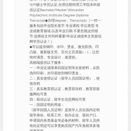
WPI硕士学历认证,办理伍斯特理工学院本科留
信认证Bachelor/Master Worcester
Polytechnic Institute Degree Diploma
Transcript◆办理degree，Transcripts（一对一
服务包括毕业院长签字,专业课程,学位类型,专
业或教育领域,以及毕业日期.不要忽视这些细
节.这两份文件同样重要!毕业证成绩单文凭留信
网学历认证！）
◆可以提供钢印、水印、烫金、激光防伪、凹
凸版、最新版文凭、百分之百原版1：1，让您
绝对满意、专业设计，速度快。
高精端提供以下服务：
一：毕业证成绩单回国证明等全套材料，从防
伪到印刷，水印底纹到钢印烫金，
二：真实使馆认证（留学人员回国证明），使
馆存档
三：真实教育部认证，教育部存档，教育部留
服网站可查
四：留信认证，留学生信息网站可查
一：回国证明的用途：
《留学回国人员证明》是留学人员在国内证明
留学身份、联系工作、创办企业、落转户口、
申请国内各类基金等必备的材料。留学人员持
有此证明还可以享受购买国产汽车免税等多项