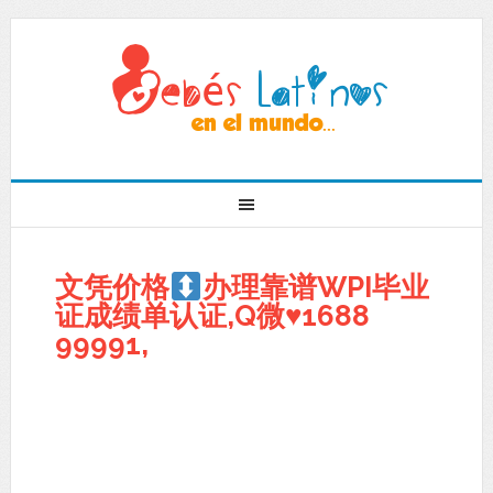
文凭价格
办理靠谱WPI毕业
证成绩单认证,Q微
♥
1688
99991,