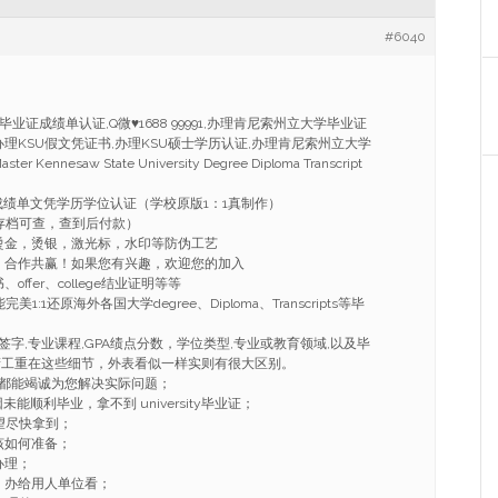
#6040
U毕业证成绩单认证,Q微
♥
1688 99991,办理肯尼索州立大学毕业证
,办理KSU假文凭证书,办理KSU硕士学历认证,办理肯尼索州立大学
 Kennesaw State University Degree Diploma Transcript
成绩单文凭学历学位认证（学校原版1：1真制作）
存档可查，查到后付款）
烫金，烫银，激光标，水印等防伪工艺
，合作共赢！如果您有兴趣，欢迎您的加入
ffer、college结业证明等等
:1还原海外各国大学degree、Diploma、Transcripts等毕
字,专业课程,GPA绩点分数，学位类型,专业或教育领域,以及毕
精工重在这些细节，外表看似一样实则有很大区别。
都能竭诚为您解决实际问题；
能顺利毕业，拿不到 university毕业证；
望尽快拿到；
该如何准备；
办理；
，办给用人单位看；