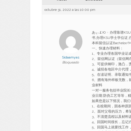
octubre 31, 2022 a las 10:00 pm
あぃ￡Ю
办理靠谱KS
书,办理KSU学士学位证
本科留信认证Bachelor/Master
一、快速办理材料：
1、专业办理各国毕业证
Sidaamyas
2、留信网认证（留信网
Bloqueado
3、可提供钢印，激凸，
4、诚招各地区中介代理
5、在读证明、录取通知书、o
6、拥有海外样板无数，能完美1
业材料
一对一服务包括毕业院长签
业日期.防伪工艺等等，
如果您是以下情况，我们
1、在校期间，因各种原因未
2、面对父母的压力，希
3、不清楚流程以及材料
4、回国时间很长，忘记
5、回国马上就要找工作