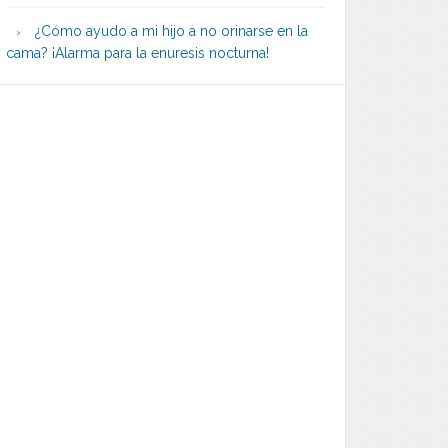
¿Cómo ayudo a mi hijo a no orinarse en la
cama? ¡Alarma para la enuresis nocturna!