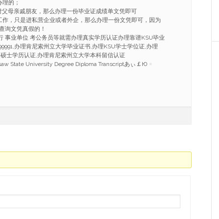
办理的；
付父母亲戚朋友，那么办理一份毕业证成绩单文凭即可
工作，只是进私营企业或者外企，那么办理一份文凭即可，因为
查询文凭真假的！
行 事业单位 考公务员等就需办理真实学历认证办理靠谱KSU毕业
8 99991,办理肯尼索州立大学毕业证书,办理KSU学士学位证,办理
SU硕士学历认证,办理肯尼索州立大学本科留信认证
saw State University Degree Diploma Transcriptあぃ￡Ю