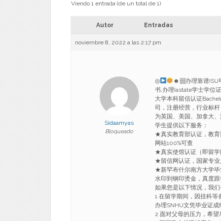
Viendo 1 entrada (de un total de 1)
Autor
Entradas
noviembre 8, 2022 a las 2:17 pm
◎
☻▦办理靠谱ISU
书,办理Iastate学士学
大学本科留信认证Bachelor/Mas
司，注册经营，行业标杆
为英国、美国、加拿大、
Sidaamyas
学生提供以下服务：
Bloqueado
★真实教育部认证，教育
网站100%可查
★真实使馆认证（即留学
★留信网认证，国家专业
★新罕布什尔南方大学毕
水印到钢印烫金，真度跟学
如果您是以下情况，我们
1.在留学期间，因挂科等
办理SNHU文凭毕业证成
2.面对父母的压力，