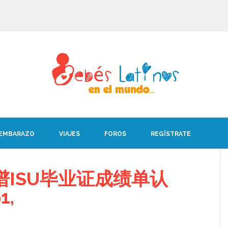
 EMBARAZO
VIAJES
FOROS
REGÍSTRATE
ISU毕业证成绩单认
1,