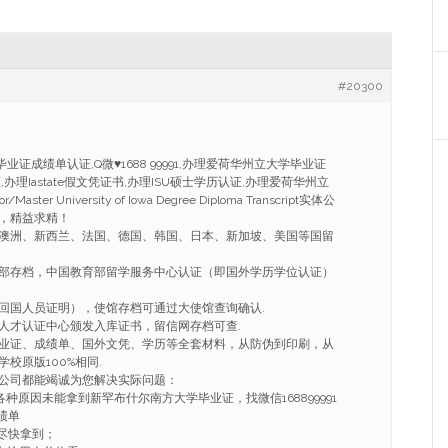
#20300
毕业证成绩单认证,Q微
♥
1688 99991,办理爱荷华州立大学毕业证
位证,办理Iastate假文凭证书,办理ISU硕士学历认证,办理爱荷华州立
ter University of Iowa Degree Diploma Transcript实体公
，精益求精！
澳洲、新西兰、法国、德国、韩国、日本、新加坡、美国等国留
部存档，中国教育部留学服务中心认证（即国外学历学位认证）
回国人员证明），使馆存档可通过大使馆查询确认.
人才认证中心颁发入库证书，留信网存档可查.
业证、成绩单、国外文凭、学历等全套材料，从防伪到印刷，从
校原版100%相同.
公司都能竭诚为您解决实际问题：
各种原因未能拿到新罕布什尔南方大学毕业证，找微信168899991
绩单
希望尽快拿到；