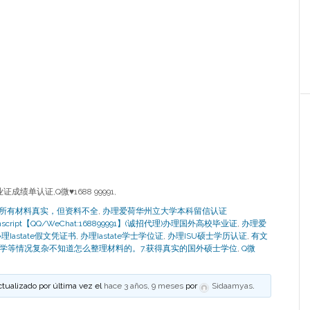
绩单认证,Q微♥1688 99991,
.所有材料真实，但资料不全
,
办理爱荷华州立大学本科留信认证
loma Transcript【QQ/WeChat:168899991】(诚招代理)办理国外高校毕业证
,
办理爱
理Iastate假文凭证书
,
办理Iastate学士学位证
,
办理ISU硕士学历认证
,
有文
学等情况复杂不知道怎么整理材料的。7.获得真实的国外硕士学位
,
Q微
ctualizado por última vez el
hace 3 años, 9 meses
por
Sidaamyas
.