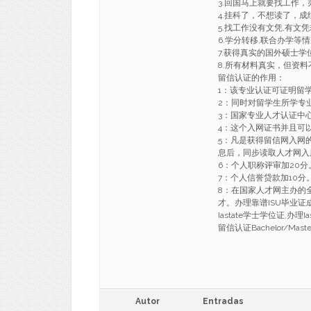
3.回国马上就要找工
4.挂科了，不想读了，成
5.找工作没有文凭,有
6.学分转移,联合办学等
7.获得真实的国外硕士
8.所有材料真实，但资料
留信认证的作用：
1：该专业认证可证明留
2：同时对留学生所学专
3：国家专业人才认证中
4：这个入网证书并且可
5：凡是获得留信网入网
息后，同步读取人才网入
6：个人职称评审加20分
7：个人信誉贷款加10分
8：在国家人才网主办的
才。办理靠谱ISU毕业证
Iastate学士学位证,办
留信认证Bachelor/Master Un
Autor
Entradas