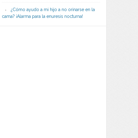
¿Cómo ayudo a mi hijo a no orinarse en la
cama? ¡Alarma para la enuresis nocturna!