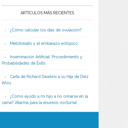
ARTÍCULOS MÁS RECIENTES
¿Cómo calcular los días de ovulación?
Metotrexato y el embarazo ectópico
Inseminación Artificial: Procedimiento y
Probabilidades de Éxito
Carta de Richard Dawkins a su Hija de Diez
Años
¿Cómo ayudo a mi hijo a no orinarse en la
cama? ¡Alarma para la enuresis nocturna!