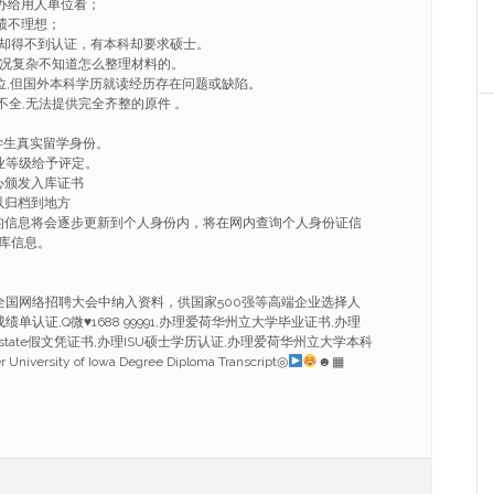
作，办给用人单位看；
绩不理想；
文凭却得不到认证，有本科却要求硕士。
情况复杂不知道怎么整理材料的。
学位,但国外本科学历就读经历存在问题或缺陷。
不全,无法提供完全齐整的原件 。
学生真实留学身份。
业等级给予评定。
心颁发入库证书
以归档到地方
的信息将会逐步更新到个人身份内，将在网内查询个人身份证信
库信息。
。
。
全国网络招聘大会中纳入资料，供国家500强等高端企业选择人
成绩单认证,Q微
♥
1688 99991,办理爱荷华州立大学毕业证书,办理
理Iastate假文凭证书,办理ISU硕士学历认证,办理爱荷华州立大学本科
iversity of Iowa Degree Diploma Transcript◎
☻▦