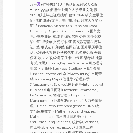
♪♭✄
♦
挂科买SFSU学历认证应付家人,Q微
♥
1688 99991,假旧金山州立大学毕业文凭,假
SFSU硕士毕业证成绩单,假SF State研究生学位
证,假SF State文凭证书,假旧金山州立大学毕业
证书 Bachelor/Master San Francisco State
University Degree Diploma Transcript国外文
凭证书毕业证+成绩单(诚招代理)办理国外高校
毕业证,成绩单,文凭,学位证,真实教育部学历认
证（留服认证）真实留信网认证,国外学历学位
认证,雅思代考,国外学校代申请,名校保录,开请
假条,改GPA,改成绩,学生卡,ID卡,雅思考试,托福
考试,驾照,Diploma,Degree,Graduate 可办理专
业如下：商科(Business Studies).(MBA).金融
(Finance Profession).会计(Accounting).市场营
销(Marketing Major).管理学/管理科学
(Management Science).国际商务(International
Business).电子商务(Electronic Commerce、
E-Commerce).物流管理（Logistics
Management).经济学(Economics).人力资源管
理(Human Resource Management;HRM).数
学与应用数学（Mathematics and Applied
Mathematics）.信息与计算科学(Information
and Computing Sciences).统计学(Statistics).
理工科(Science Technology).计算机工程
Computer engineering,机械工程Mechanical