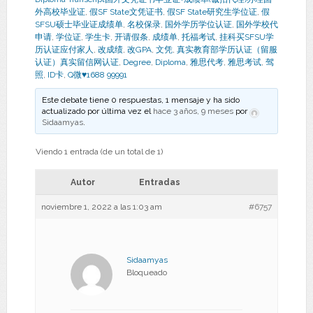
外高校毕业证
,
假SF State文凭证书
,
假SF State研究生学位证
,
假
SFSU硕士毕业证成绩单
,
名校保录
,
国外学历学位认证
,
国外学校代
申请
,
学位证
,
学生卡
,
开请假条
,
成绩单
,
托福考试
,
挂科买SFSU学
历认证应付家人
,
改成绩
,
改GPA
,
文凭
,
真实教育部学历认证（留服
认证）真实留信网认证
,
Degree
,
Diploma
,
雅思代考
,
雅思考试
,
驾
照
,
ID卡
,
Q微♥1688 99991
Este debate tiene 0 respuestas, 1 mensaje y ha sido
actualizado por última vez el
hace 3 años, 9 meses
por
Sidaamyas
.
Viendo 1 entrada (de un total de 1)
Autor
Entradas
noviembre 1, 2022 a las 1:03 am
#6757
Sidaamyas
Bloqueado