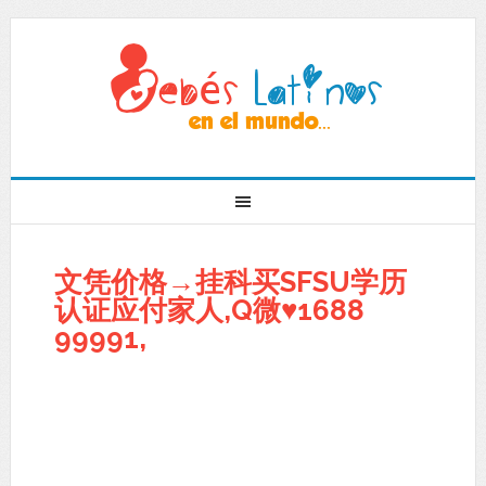
文凭价格→挂科买SFSU学历
认证应付家人,Q微♥1688
99991,