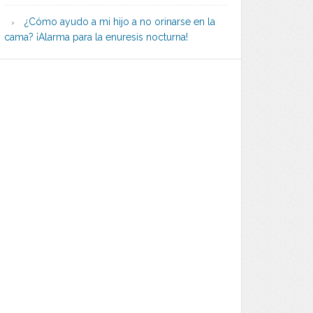
¿Cómo ayudo a mi hijo a no orinarse en la
cama? ¡Alarma para la enuresis nocturna!