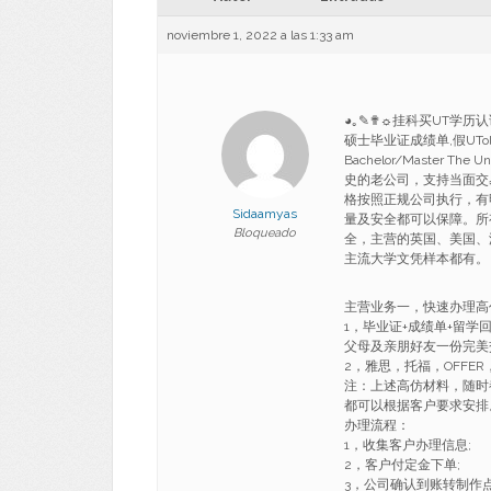
noviembre 1, 2022 a las 1:33 am
◕｡✎✟☼挂科买UT学历认证应
硕士毕业证成绩单,假UTo
Bachelor/Master The U
史的老公司，支持当面交
格按照正规公司执行，有
Sidaamyas
量及安全都可以保障。所
Bloqueado
全，主营的英国、美国、
主流大学文凭样本都有。
主营业务一，快速办理高
1，毕业证+成绩单+留
父母及亲朋好友一份完美
2，雅思，托福，OFFE
注：上述高仿材料，随时
都可以根据客户要求安排
办理流程：
1，收集客户办理信息;
2，客户付定金下单;
3，公司确认到账转制作