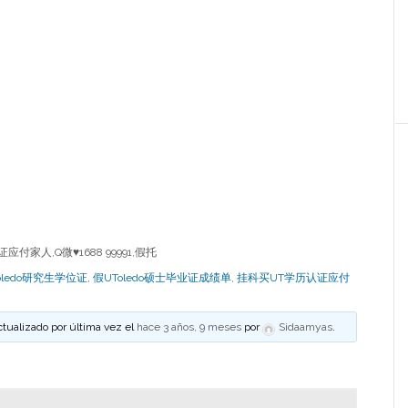
家人,Q微♥1688 99991,假托
oledo研究生学位证
,
假UToledo硕士毕业证成绩单
,
挂科买UT学历认证应付
ctualizado por última vez el
hace 3 años, 9 meses
por
Sidaamyas
.