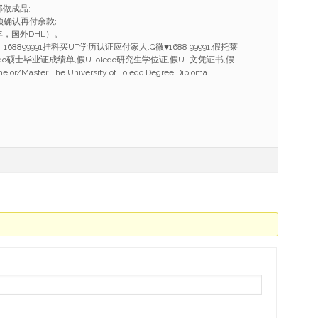
做成品;
频确认再付余款;
，国外DHL）。
8899991挂科买UT学历认证应付家人,Q微♥1688 99991,假托莱
do硕士毕业证成绩单,假UToledo研究生学位证,假UT文凭证书,假
aster The University of Toledo Degree Diploma