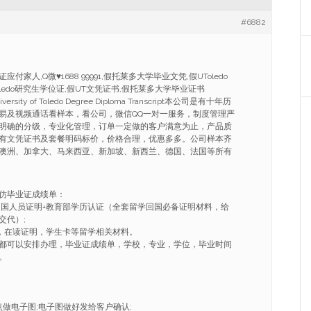
#6882
付家人,Q微♥1688 99991,假托莱多大学毕业文凭,假UToledo
ledo研究生学位证,假UT文凭证书,假托莱多大学毕业证书
niversity of Toledo Degree Diploma Transcript本公司是有十年历
易及视频通话看样本，看公司，微信QQ一对一服务，制度管理严
明确的分级，专业化管理，订单一定做的客户满意为止，产品质
有文凭证书及套餐明码标价，价格合理，优惠多多。公司样本齐
澳洲、加拿大、马来西亚、新加坡、新西兰、德国、法国等所有
仿毕业证成绩单：
学回国人员证明+教育部学历认证（全套留学回国必备证明材料，给
交代）;
R，在读证明，学生卡等留学相关材料。
都可以安排办理，毕业证成绩单，学校，专业，学位，毕业时间
。
点做电子图;电子图做好发给客户确认;