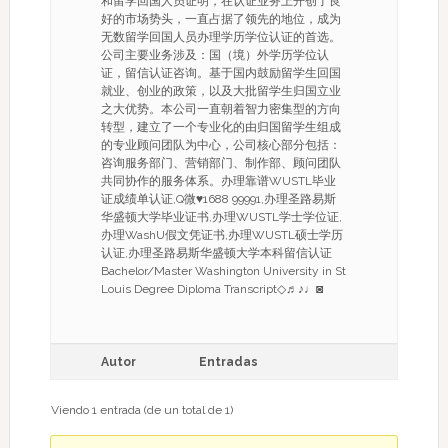
和留学回国人员证明，在认证业务上开创了良
好的市场势头，一直占据了领先的地位，成为
无数留学回国人员办理学历学位认证的首选。
公司主要业务涉及：国（境）外学历学位认
证，留信认证咨询。基于国内鼓励留学生回国
就业、创业的政策，以及大批留学生归国立业
之大优势。本公司一直朝着智力密集型的方向
转型，建立了一个专业化的由归国留学生组成
的专业顾问团队为中心，公司核心部分包括：
咨询服务部门、营销部门、制作部、顾问团队
共同协作的服务体系。办理靠谱WUSTL毕业
证成绩单认证,Q微♥1688 99991,办理圣路易斯
华盛顿大学毕业证书,办理WUSTL学士学位证,
办理WashU假文凭证书,办理WUSTL硕士学历
认证,办理圣路易斯华盛顿大学本科留信认证
Bachelor/Master Washington University in St
Louis Degree Diploma Transcript◇♬♪♩◙
Autor
Entradas
Viendo 1 entrada (de un total de 1)