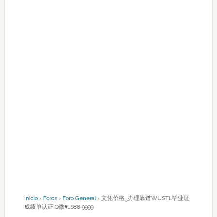
Inicio
›
Foros
›
Foro General
›
文凭价格‿办理靠谱WUSTL毕业证
成绩单认证,Q微♥1688 9999