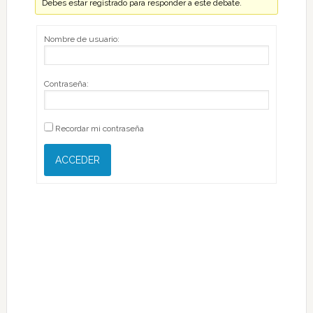
Debes estar registrado para responder a este debate.
Nombre de usuario:
Contraseña:
Recordar mi contraseña
ACCEDER