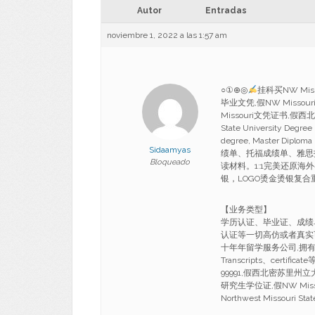
Autor
Entradas
noviembre 1, 2022 a las 1:57 am
○①⊕◎
挂科买NW Mis
毕业文凭,假NW Missou
Missouri文凭证书,假西北密
State University Deg
degree, Master 
Sidaamyas
绩单、托福成绩单、雅思
Bloqueado
读材料。1:1完美还原海
银，LOGO烫金烫银复
【业务类型】
学历认证、毕业证、成绩
认证等一切高仿或者真实
十年年留学服务公司,拥有海
Transcripts、certi
99991,假西北密苏里州立大
研究生学位证,假NW Miss
Northwest Missouri Sta