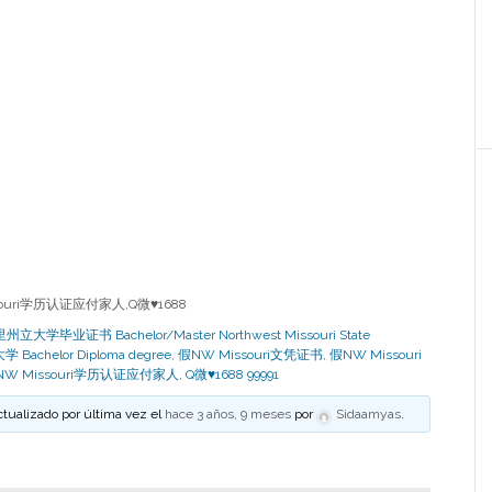
uri学历认证应付家人,Q微♥1688
学毕业证书 Bachelor/Master Northwest Missouri State
 Bachelor Diploma degree
,
假NW Missouri文凭证书
,
假NW Missouri
W Missouri学历认证应付家人
,
Q微♥1688 99991
ctualizado por última vez el
hace 3 años, 9 meses
por
Sidaamyas
.