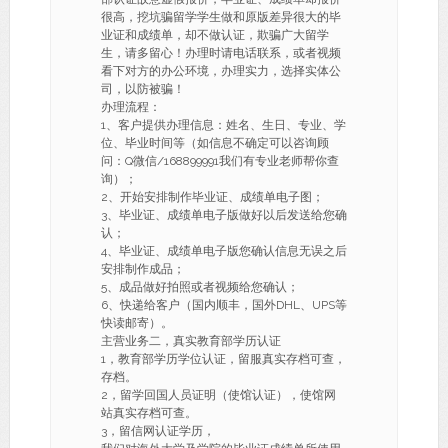
很高，挖坑骗留学学生做和原版差异很大的毕
业证和成绩单，却不做认证，欺骗广大留学
生，请多留心！办理时请电话联系，或者视频
看下对方的办公环境，办理实力，选择实体公
司，以防被骗！
办理流程：
1、客户提供办理信息：姓名、生日、专业、学
位、毕业时间等（如信息不确定可以咨询顾
问：Q微信/168899991我们有专业老师帮你查
询）；
2、开始安排制作毕业证、成绩单电子图；
3、毕业证、成绩单电子版做好以后发送给您确
认；
4、毕业证、成绩单电子版您确认信息无误之后
安排制作成品；
5、成品做好拍照或者视频给您确认；
6、快递给客户（国内顺丰，国外DHL、UPS等
快读邮寄）。
主营业务二，真实教育部学历认证
1，教育部学历学位认证，留服真实存档可查，
存档。
2，留学回国人员证明（使馆认证），使馆网
站真实存档可查。
3，留信网认证学历，