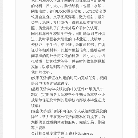
我们对海外大学及学院的毕业证成绩单所使用
的材料，尺寸大小，防伪结构（包括：水印，
阴影底纹，钢印LOGO烫金烫银，LOGO烫金烫
银复合重叠。文字图案浮雕，激光镭射，紫外
荧光，温感，复印防伪）都有原版本文凭对
照，质量得到了广大海外客户群体的认可。
同时和海外学校留学中介，同时能做到与时俱
进，及时掌握各大院校的（毕业证，成绩单，
资格证，学生卡，结业证，录取通知书，在读
证明等相关材料）的版本更新信息，能够在时
间掌握的海外学历文凭的样版，尺寸大小，纸
张材质，防伪技术等等，并在时间收集到原版
实物，以求达到客户的需求。
我们的优势：
[效率优势]保证在约定的时间内完成任务，视频
语音电话查询完成进度。
[品质优势]与学校颁发的相关证件1:1纸质尺寸
制定（定期向各大院校毕业生购买版本毕业证
成绩单保证您拿到的是学校内部版本毕业证成
绩单）
[保密优势]我们绝不向任何个人或组织泄露您的
隐私，致力于在充分保护你隐私的前提下，为
您提供更优质的体验和服务。完成交易，删除
客户资料
会计和金融专业学位证 商科(Business