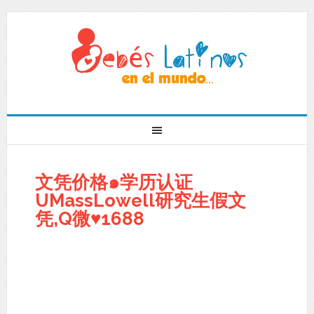
文凭价格๑学历认证
UMassLowell研究生假文
凭,Q微♥1688