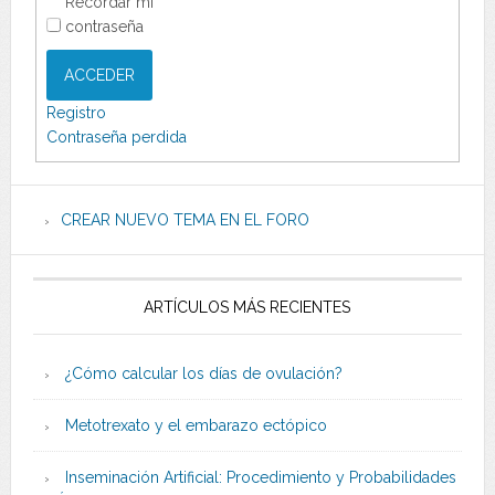
Recordar mi
contraseña
ACCEDER
Registro
Contraseña perdida
CREAR NUEVO TEMA EN EL FORO
ARTÍCULOS MÁS RECIENTES
¿Cómo calcular los días de ovulación?
Metotrexato y el embarazo ectópico
Inseminación Artificial: Procedimiento y Probabilidades