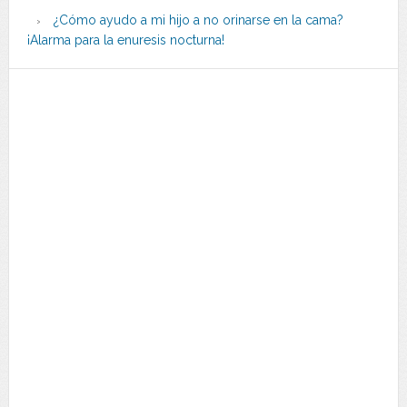
¿Cómo ayudo a mi hijo a no orinarse en la cama?
¡Alarma para la enuresis nocturna!