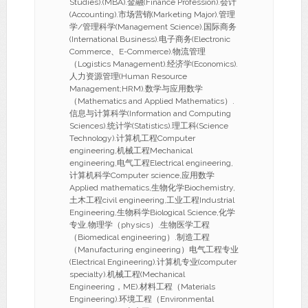
Studies).(MBA).金融(Finance Profession).会计
(Accounting).市场营销(Marketing Major).管理
学/管理科学(Management Science).国际商务
(International Business).电子商务(Electronic
Commerce、E-Commerce).物流管理
（Logistics Management).经济学(Economics).
人力资源管理(Human Resource
Management;HRM).数学与应用数学
（Mathematics and Applied Mathematics）.
信息与计算科学(Information and Computing
Sciences).统计学(Statistics).理工科(Science
Technology).计算机工程Computer
engineering,机械工程Mechanical
engineering,电气工程Electrical engineering,
计算机科学Computer science,应用数学
Applied mathematics,生物化学Biochemistry,
土木工程civil engineering,工业工程Industrial
Engineering,生物科学Biological Science,化学
专业,物理学（physics）.生物医学工程
（Biomedical engineering）.制造工程
（Manufacturing engineering）电气工程专业
(Electrical Engineering).计算机专业(computer
specialty).机械工程(Mechanical
Engineering，ME).材料工程（Materials
Engineering).环境工程（Environmental