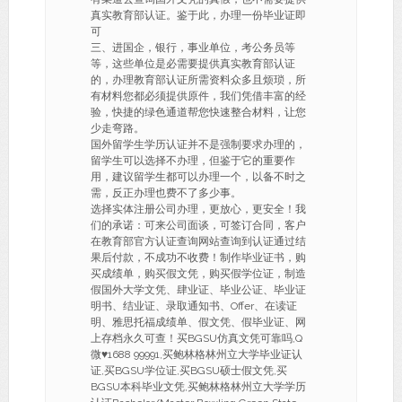
真实教育部认证。鉴于此，办理一份毕业证即
可
三、进国企，银行，事业单位，考公务员等
等，这些单位是必需要提供真实教育部认证
的，办理教育部认证所需资料众多且烦琐，所
有材料您都必须提供原件，我们凭借丰富的经
验，快捷的绿色通道帮您快速整合材料，让您
少走弯路。
国外留学生学历认证并不是强制要求办理的，
留学生可以选择不办理，但鉴于它的重要作
用，建议留学生都可以办理一个，以备不时之
需，反正办理也费不了多少事。
选择实体注册公司办理，更放心，更安全！我
们的承诺：可来公司面谈，可签订合同，客户
在教育部官方认证查询网站查询到认证通过结
果后付款，不成功不收费！制作毕业证书，购
买成绩单，购买假文凭，购买假学位证，制造
假国外大学文凭、肆业证、毕业公证、毕业证
明书、结业证、录取通知书、Offer、在读证
明、雅思托福成绩单、假文凭、假毕业证、网
上存档永久可查！买BGSU仿真文凭可靠吗,Q
微
♥
1688 99991,买鲍林格林州立大学毕业证认
证,买BGSU学位证,买BGSU硕士假文凭,买
BGSU本科毕业文凭,买鲍林格林州立大学学历