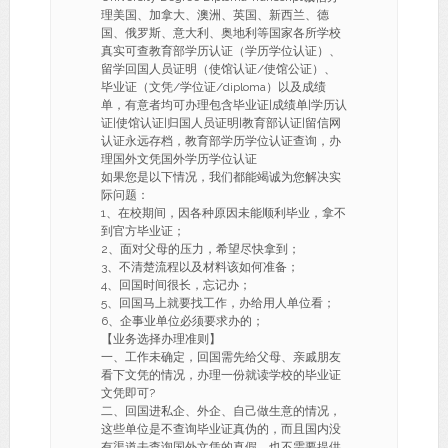
理美国、加拿大、澳洲、英国、新西兰、德
国、俄罗斯、意大利、奥地利等国家各所学校
真实可查教育部学历认证（学历学位认证）、
留学回国人员证明（使馆认证/使馆公证）、
毕业证（文凭/学位证/diploma）以及成绩
单，有意者均可办理包含毕业证|成绩单|学历认
证|使馆认证|归国人员证明|教育部认证|留信网
认证永远存档，教育部学历学位认证查询，办
理国外文凭国外学历学位认证
如果您是以下情况，我们都能竭诚为您解决实
际问题：
1、在校期间，因各种原因未能顺利毕业，拿不
到官方毕业证；
2、面对父母的压力，希望尽快拿到；
3、不清楚流程以及材料该如何准备；
4、回国时间很长，忘记办；
5、回国马上就要找工作，办给用人单位看；
6、企事业单位必须要求办的；
【业务选择办理准则】
一、工作未确定，回国需先给父母、亲戚朋友
看下文凭的情况，办理一份就读学校的毕业证
文凭即可?
二、回国进私企、外企、自己做生意的情况，
这些单位是不查询毕业证真伪的，而且国内没
有渠道去查询国外文凭的真假，也不需要提供