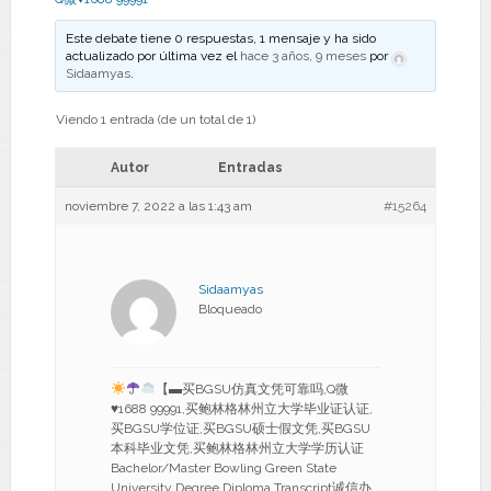
Este debate tiene 0 respuestas, 1 mensaje y ha sido
actualizado por última vez el
hace 3 años, 9 meses
por
Sidaamyas
.
Viendo 1 entrada (de un total de 1)
Autor
Entradas
noviembre 7, 2022 a las 1:43 am
#15264
Sidaamyas
Bloqueado
【▬买BGSU仿真文凭可靠吗,Q微
♥
1688 99991,买鲍林格林州立大学毕业证认证,
买BGSU学位证,买BGSU硕士假文凭,买BGSU
本科毕业文凭,买鲍林格林州立大学学历认证
Bachelor/Master Bowling Green State
University Degree Diploma Transcript诚信办