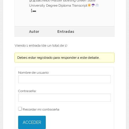
认证Bachelor/Master Bowling Green State
University Degree Diploma Transcript
【▬
Autor
Entradas
Viendo 1 entrada (de un total de 1)
Debes estar registrado para responder a este debate.
Nombre de usuario:
Contraseña:
Recordar mi contraseña
ACCEDER