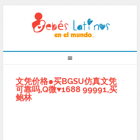
文凭价格๑买BGSU仿真文凭
可靠吗,Q微♥1688 99991,买
鲍林