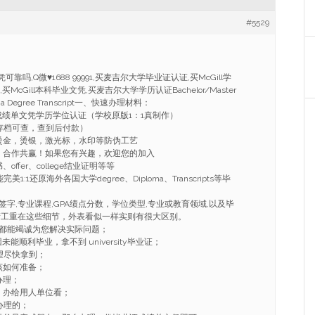
#5529
凭可靠吗,Q微♥1688 99991,买麦吉尔大学毕业证认证,买McGill学
,买McGill本科毕业文凭,买麦吉尔大学学历认证Bachelor/Master
ploma Degree Transcript一、快速办理材料：
成绩单文凭学历学位认证（学校原版1：1真制作）
存档可查，查到后付款）
烫金，烫银，激光标，水印等防伪工艺
，合作共赢！如果您有兴趣，欢迎您的加入
ffer、college结业证明等等
:1还原海外各国大学degree、Diploma、Transcripts等毕
字,专业课程,GPA绩点分数，学位类型,专业或教育领域,以及毕
精工重在这些细节，外表看似一样实则有很大区别。
都能竭诚为您解决实际问题；
能顺利毕业，拿不到 university毕业证；
望尽快拿到；
该如何准备；
办理；
，办给用人单位看；
办理的；