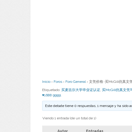
Inicio
›
Foros
›
Foro General
›
文凭价格۰买McGill仿真文凭可
Etiquetado:
买麦吉尔大学毕业证认证
,
买McGill仿真文
♥1688 99991
Este debate tiene 0 respuestas, 1 mensaje y ha sido a
Viendo 1 entrada (de un total de 1)
Autor
Entradas