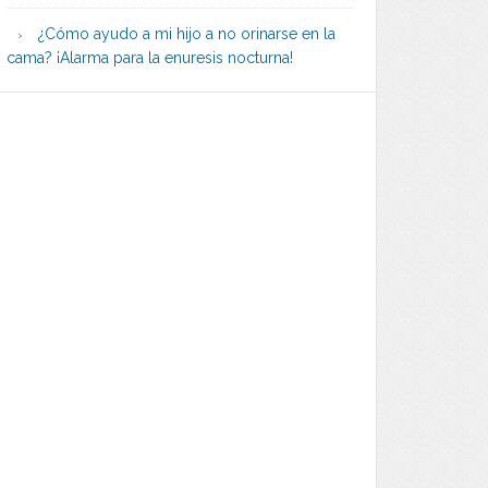
¿Cómo ayudo a mi hijo a no orinarse en la
cama? ¡Alarma para la enuresis nocturna!