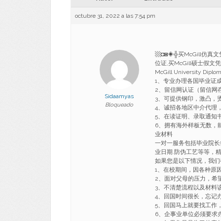
octubre 31, 2022 a las 7:54 pm
▩◘◙◈╬买McGill仿真文
位证,买McGill硕士假文凭
McGill University Di
1、专业办理各国毕业证
2、留信网认证（留信网
Sidaamyas
3、可提供钢印，激凸，
Bloqueado
4、诚招各地区中介代理
5、在读证明、录取通知书、o
6、拥有海外样板无数，能完美1
业材料
一对一服务包括毕业院长签
业日期.防伪工艺等等，
如果您是以下情况，我们
1、在校期间，因各种原因未
2、面对父母的压力，希
3、不清楚流程以及材料
4、回国时间很长，忘记
5、回国马上就要找工作
6、企事业单位必须要求