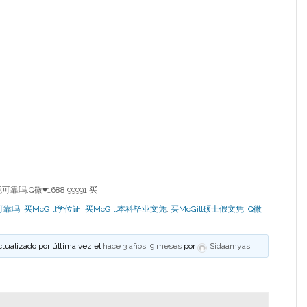
靠吗,Q微♥1688 99991,买
凭可靠吗
,
买McGill学位证
,
买McGill本科毕业文凭
,
买McGill硕士假文凭
,
Q微
ctualizado por última vez el
hace 3 años, 9 meses
por
Sidaamyas
.