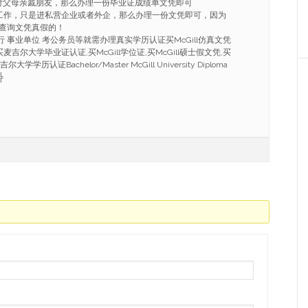
付父母亲戚朋友，那么办理一份毕业证成绩单文凭即可
工作，只是进私营企业或者外企，那么办理一份文凭即可，因为
查询文凭真假的！
行 事业单位 考公务员等就需办理真实学历认证买McGill仿真文凭
91,买麦吉尔大学毕业证认证,买McGill学位证,买McGill硕士假文凭,买
学学历认证Bachelor/Master McGill University Diploma
╬