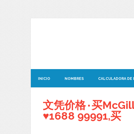
INICIO
NOMBRES
CALCULADORA DE
文凭价格۰买McGi
♥1688 99991,买