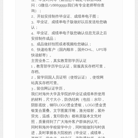
问：Q微信/168899991我们有专业老师帮你查
询）；
2、开始安排制作毕业证、成绩单电子图；
3、毕业证、成绩单电子版做好以后发送给您确
认；
4、毕业证、成绩单电子版您确认信息无误之后
安排制作成品；
5、成品做好拍照或者视频给您确认；
6、快递给客户（国内顺丰，国外DHL、UPS等
快读邮寄）。
主营业务二，真实教育部学历认证
1，教育部学历学位认证，留服真实存档可查，
存档。
2，留学回国人员证明（使馆认证），使馆网
站真实存档可查。
3，留信网认证学历，
我们对海外大学及学院的毕业证成绩单所使用
的材料，尺寸大小，防伪结构（包括：水印，
阴影底纹，钢印LOGO烫金烫银，LOGO烫金烫
银复合重叠。文字图案浮雕，激光镭射，紫外
荧光，温感，复印防伪）都有原版本文凭对
照，质量得到了广大海外客户群体的认可。
同时和海外学校留学中介，同时能做到与时俱
进，及时掌握各大院校的（毕业证，成绩单，