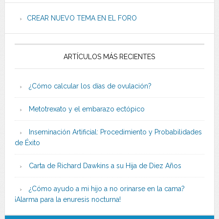
CREAR NUEVO TEMA EN EL FORO
ARTÍCULOS MÁS RECIENTES
¿Cómo calcular los días de ovulación?
Metotrexato y el embarazo ectópico
Inseminación Artificial: Procedimiento y Probabilidades
de Éxito
Carta de Richard Dawkins a su Hija de Diez Años
¿Cómo ayudo a mi hijo a no orinarse en la cama?
¡Alarma para la enuresis nocturna!