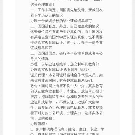
选择办理准则】
一、工作未确定，回国需先给父母、亲戚朋友
看下学历认证的情况
办理一份就读学校的毕业证成绩单即可
二、回国进私企、外企、自己做生意的情况
这些单位是不查询毕业证真伪的，而且国内没
有渠道去查询国外学历认证的真假，也不需要
提供真实教育部认证。鉴于此，办理一份毕业
证成绩单即可
三、回国进国企、银行等事业性单位或者考公
务员的情况
办理一份毕业证成绩单，递交材料到教育部，
办理真实教育部认证 教育部学历认证：
诚招代理：本公司诚聘当地合作代理人员，如
果你有业余时间，有兴趣就请联系我们。
敬告：面对网上有些不良个人中介，真实教育
部认证故意虚假报价，毕业证、成绩单却报价
很高，挖坑骗留学学生做和原版差异很大的毕
业证和成绩单，却不做认证，欺骗广大留学
生，请多留心！办理时请电话联系，或者视频
看下对方的办公环境，办理实力，选择实体公
司，以防被骗！
办理流程：
1、客户提供办理信息：姓名、生日、专业、学
位、毕业时间等（如信息不确定可以咨询顾