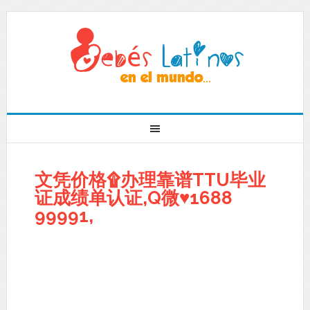
文凭价格۩办理靠谱TTU毕业
证成绩单认证,Q微♥1688
99991,