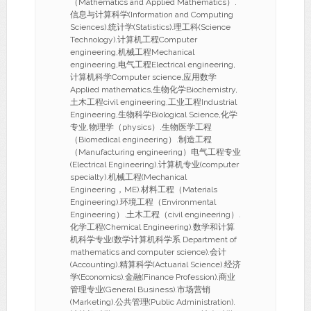
（Mathematics and Applied Mathematics）.
信息与计算科学(Information and Computing
Sciences).统计学(Statistics).理工科(Science
Technology).计算机工程Computer
engineering,机械工程Mechanical
engineering,电气工程Electrical engineering,
计算机科学Computer science,应用数学
Applied mathematics,生物化学Biochemistry,
土木工程civil engineering,工业工程Industrial
Engineering,生物科学Biological Science,化学
专业,物理学（physics）.生物医学工程
（Biomedical engineering）.制造工程
（Manufacturing engineering）电气工程专业
(Electrical Engineering).计算机专业(computer
specialty).机械工程(Mechanical
Engineering，ME).材料工程（Materials
Engineering).环境工程（Environmental
Engineering）.土木工程（civil engineering）.
化学工程(Chemical Engineering).数学和计算
机科学专业(数学计算机科学系 Department of
mathematics and computer science).会计
(Accounting).精算科学(Actuarial Science).经济
学(Economics).金融(Finance Profession).商业
管理专业(General Business).市场营销
(Marketing).公共管理(Public Administration).