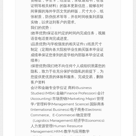
资格证，学生卡，结业证，录取通知书，在读
证明等相关材料）的版本更新信息，能够在时
间掌握的海外学历文凭的样版，尺寸大小，纸
张材质，防伪技术等等，并在时间收集到原版
实物，以求达到客户的需求。
我们的优势：
[效率优势]保证在约定的时间内完成任务，视频
语音电话查询完成进度。
[品质优势]与学校颁发的相关证件1:1纸质尺寸
制定（定期向各大院校毕业生购买版本毕业证
成绩单保证您拿到的是学校内部版本毕业证成
绩单）
[保密优势]我们绝不向任何个人或组织泄露您的
隐私，致力于在充分保护你隐私的前提下，为
您提供更优质的体验和服务。完成交易，删除
客户资料
会计和金融专业学位证 商科(Business
Studies).(MBA).金融(Finance Profession).会计
(Accounting).市场营销(Marketing Major).管理
学/管理科学(Management Science).国际商务
(International Business).电子商务(Electronic
Commerce、E-Commerce).物流管理
（Logistics Management).经济学(Economics).
人力资源管理(Human Resource
Management;HRM).数学与应用数学