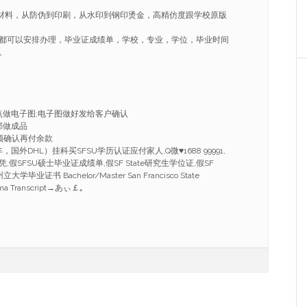
套材料，从防伪到印刷，从水印到钢印烫金，高精仿度跟学校原版
都可以安排办理，毕业证成绩单，学校，专业，学位，毕业时间
。
点做电子图;电子图做好发给客户确认
部做成品
频确认再付余款
外DHL）挂科买SFSU学历认证应付家人,Q微♥1688 99991,
假SFSU硕士毕业证成绩单,假SF State研究生学位证,假SF
毕业证书 Bachelor/Master San Francisco State
loma Transcript→あぃ￡｡