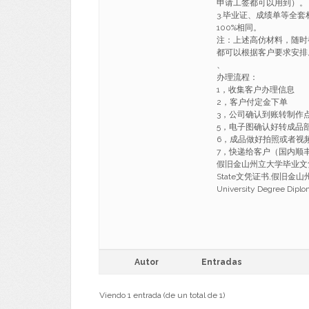
申请工签都可以用到）。
3.毕业证、成绩单等全
100%相同。
注：上述高仿材料，随时
都可以根据客户要求安排
、
办理流程：
1，收集客户办理信息
2，客户付定金下单
3，公司确认到账转制作
5，电子图确认好转成品
6，成品做好拍照或者视
7，快递给客户（国内顺丰，国
假旧金山州立大学毕业文凭,
State文凭证书,假旧金山州立大学
University Degree Dip
Autor
Entradas
Viendo 1 entrada (de un total de 1)