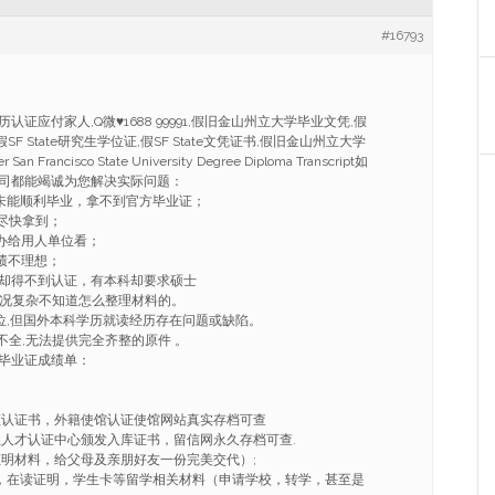
#16793
认证应付家人,Q微♥1688 99991,假旧金山州立大学毕业文凭,假
SF State研究生学位证,假SF State文凭证书,假旧金山州立大学
an Francisco State University Degree Diploma Transcript如
司都能竭诚为您解决实际问题：
因未能顺利毕业，拿不到官方毕业证；
望尽快拿到；
，办给用人单位看；
绩不理想；
凭却得不到认证，有本科却要求硕士
情况复杂不知道怎么整理材料的。
学位,但国外本科学历就读经历存在问题或缺陷。
不全,无法提供完全齐整的原件 。
毕业证成绩单：
证认证书，外籍使馆认证使馆网站真实存档可查
业人才认证中心颁发入库证书，留信网永久存档可查.
证明材料，给父母及亲朋好友一份完美交代）;
ER，在读证明，学生卡等留学相关材料（申请学校，转学，甚至是