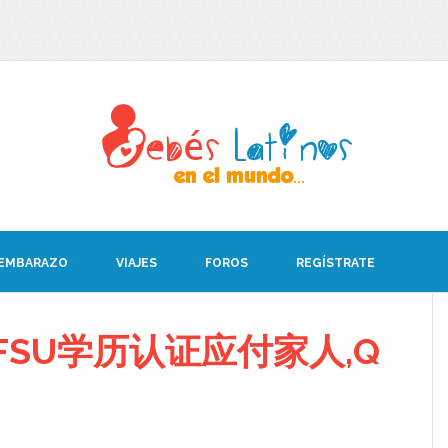
 EMBARAZO
VIAJES
FOROS
REGÍSTRATE
FSU学历认证应付家人,Q