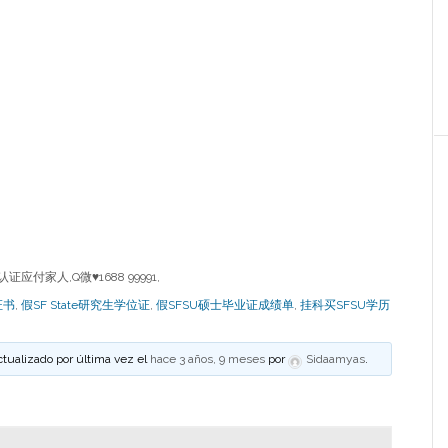
应付家人,Q微♥1688 99991,
证书
,
假SF State研究生学位证
,
假SFSU硕士毕业证成绩单
,
挂科买SFSU学历
ctualizado por última vez el
hace 3 años, 9 meses
por
Sidaamyas
.