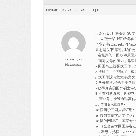
noviembre 7, 2022 a las 12:21 pm
→あぃ￡｡挂科买SFSU学历
SFSU硕士毕业证成绩单,假
毕业证书 Bachelor/Master S
果您是以下情况，我们公
1.在校期间，因各种原
Sidaamyas
2.面对父母的压力，希
Bloqueado
3.回国马上就要找工作
4.挂科了，不想读了，成
5.找工作没有文凭,有文
6.学分转移,联合办学等
7.获得真实的国外硕士
8.所有材料真实，但资料
主营业务，快速办理高仿
1，毕业证+成绩单+
★ 假留学回国人员证明+
★ 假教育部学历学位认
★ 留信网认证，国家专
★ （全套留学回国必备
2，雅思，托福，OFF