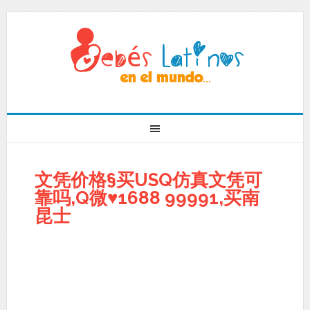
文凭价格§买USQ仿真文凭可
靠吗,Q微♥1688 99991,买南
昆士