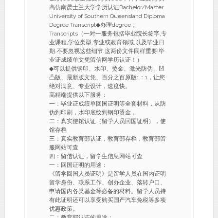
高仿南昆士兰大学学历认证Bachelor/Master
University of Southern Queensland Diploma
Degree Transcript◆办理degree，
Transcripts（一对一服务包括毕业院长签字,专
业课程,学位类型,专业或教育领域,以及毕业日
期.不要忽视这些细节.这两份文件同样重要!毕
业证成绩单文凭留信网学历认证！）
◆可以提供钢印、水印、烫金、激光防伪、凹
凸版、最新版文凭、百分之百原版1：1，让您
绝对满意、专业设计，速度快。
高精端提供以下服务：
一：毕业证成绩单回国证明等全套材料，从防
伪到印刷，水印底纹到钢印烫金，
二：真实使馆认证（留学人员回国证明），使
馆存档
三：真实教育部认证，教育部存档，教育部留
服网站可查
四：留信认证，留学生信息网站可查
一：回国证明的用途：
《留学回国人员证明》是留学人员在国内证明
留学身份、联系工作、创办企业、落转户口、
申请国内各类基金等必备的材料。留学人员持
有此证明还可以享受购买国产汽车免税等多项
优惠政策。
二：教育部认证的用途：