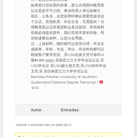
如果您计划在国内发展，那么办理国内教育部
认证是必不可少的。事业性用人单位如银行，
国企，公务员，在您应聘时都会需要您提供这
个认证。其他私营、外企企业，无需提供！办
理教育部认证所需资料众多且烦琐，所有材料
您都必须提供原件，我们凭借丰富的经验，帮
您快速整合材料，让您少走弯路。
注：上述材料，随时都可以安排办理，毕业证
成绩单，学校，专业，学位，毕业时间都可以
根据客户要求安排。买USQ仿真文凭可靠吗,Q
微
♥
1688 99991,买南昆士兰大学毕业证认证,买
USQ学位证,买USQ硕士假文凭,买USQ本科毕业
文凭,买 高仿南昆士兰大学学历认证
Bachelor/Master University of Southern
Queensland Diploma Degree Transcript☞
☏⊙۰
Autor
Entradas
Viendo 1 entrada (de un total de 1)