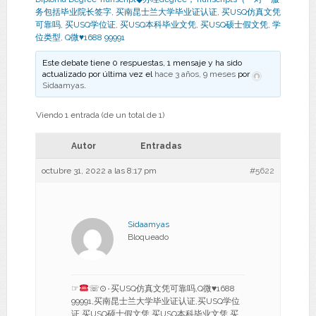
务包括毕业院长签字
,
买南昆士兰大学毕业证认证
,
买USQ仿真文凭
可靠吗
,
买USQ学位证
,
买USQ本科毕业文凭
,
买USQ硕士假文凭
,
学
位类型
,
Q微♥1688 99991
Este debate tiene 0 respuestas, 1 mensaje y ha sido
actualizado por última vez el
hace 3 años, 9 meses
por
Sidaamyas
.
Viendo 1 entrada (de un total de 1)
Autor
Entradas
octubre 31, 2022 a las 8:17 pm
#5622
Sidaamyas
Bloqueado
☞
☏⊙۰买USQ仿真文凭可靠吗,Q微
♥
1688
99991,买南昆士兰大学毕业证认证,买USQ学位
证,买USQ硕士假文凭,买USQ本科毕业文凭,买