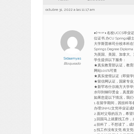
octubre 31, 2022 a las 11:17 am
♦◊☜☞◐名校UCCS毕业证
位证书,办CU Spring
大学斯普林司分校本科在读证明 Bach
Springs Degree D
为英国、美国、加拿大、
Sidaamyas
学生提供以下服务：
Bloqueado
★真实教育部认证，教育
网站100%可查
★真实使馆认证（即留学
★留信网认证，国家专业
★新罕布什尔南方大学毕
水印到钢印烫金，真度跟学
如果您是以下情况，我们
1.在留学期间，因挂科等
办理SNHU文凭毕业证成
2.面对父母的压力，
3.回国马上就要找工
4.挂科了，不想读了，成
5.找工作没有文凭,有