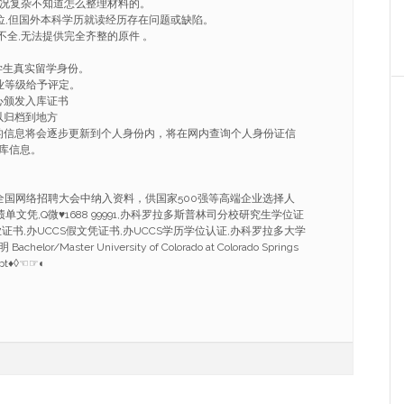
情况复杂不知道怎么整理材料的。
学位,但国外本科学历就读经历存在问题或缺陷。
不全,无法提供完全齐整的原件 。
学生真实留学身份。
业等级给予评定。
心颁发入库证书
以归档到地方
的信息将会逐步更新到个人身份内，将在网内查询个人身份证信
库信息。
。
。
全国网络招聘大会中纳入资料，供国家500强等高端企业选择人
单文凭,Q微♥1688 99991,办科罗拉多斯普林司分校研究生学位证
士毕业证书,办UCCS假文凭证书,办UCCS学历学位认证,办科罗拉多大学
r/Master University of Colorado at Colorado Springs
ript♦◊☜☞◐