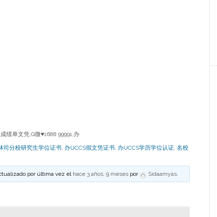
单文凭,Q微♥1688 99991,办
林司分校研究生学位证书
,
办UCCS假文凭证书
,
办UCCS学历学位认证
,
名校
ctualizado por última vez el
hace 3 años, 9 meses
por
Sidaamyas
.