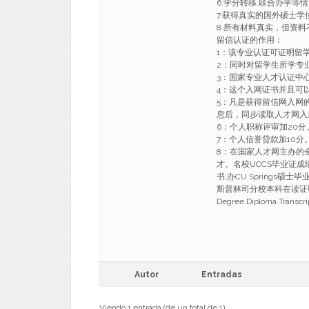
6.学分转移,联合办学等
7.获得真实的国外硕士
8.所有材料真实，但资料
留信认证的作用：
1：该专业认证可证明留
2：同时对留学生所学专
3：国家专业人才认证中
4：这个入网证书并且可
5：凡是获得留信网入网
息后，同步读取人才网入
6：个人职称评审加20分
7：个人信誉贷款加10分
8：在国家人才网主办的
才。名校UCCS毕业证成绩
书,办CU Springs硕
斯普林司分校本科在读证明 Bachelo
Degree Diploma Transc
Autor
Entradas
Viendo 1 entrada (de un total de 1)