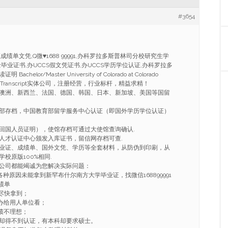
#3654
成绩单文凭,Q微♥1688 99991,办科罗拉多斯普林司分校研究生学
s硕士毕业证书,办UCCS假文凭证书,办UCCS学历学位认证,办科罗拉多
elor/Master University of Colorado at Colorado
iploma Transcript实体公司，注册经营，行业标杆，精益求精！
澳洲、新西兰、法国、德国、韩国、日本、新加坡、美国等国留
部存档，中国教育部留学服务中心认证（即国外学历学位认证）
回国人员证明），使馆存档可通过大使馆查询确认.
人才认证中心颁发入库证书，留信网存档可查.
业证、成绩单、国外文凭、学历等全套材料，从防伪到印刷，从
校原版100%相同.
公司都能竭诚为您解决实际问题：
各种原因未能拿到新罕布什尔南方大学毕业证，找微信168899991
绩单
希望尽快拿到；
作，办给用人单位看；
绩不理想；
文凭却得不到认证，有本科却要求硕士。