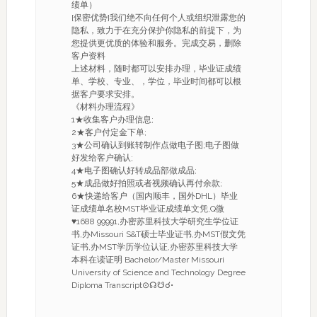
绩单）
[保密优势]我们绝不向任何个人或组织泄露您的
隐私，致力于在充分保护你隐私的前提下，为
您提供更优质的体验和服务。完成交易，删除
客户资料
上述材料，随时都可以安排办理，毕业证成绩
单、学校、专业、，学位，毕业时间都可以根
据客户要求安排。
《材料办理流程》
1★收集客户办理信息;
2★客户付定金下单;
3★公司确认到账转制作点做电子图;电子图做
好发给客户确认;
4★电子图确认好转成品部做成品;
5★成品做好拍照或者视频确认再付余款;
6★快递给客户（国内顺丰，国外DHL）毕业
证成绩单名校MST毕业证成绩单文凭,Q微
♥1688 99991,办密苏里科技大学研究生学位证
书,办Missouri S&T硕士毕业证书,办MST假文凭
证书,办MST学历学位认证,办密苏里科技大学
本科在读证明 Bachelor/Master Missouri
University of Science and Technology Degree
Diploma Transcript⊙☊☋☌•