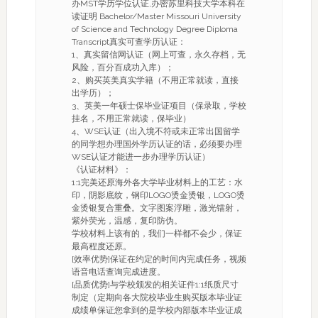
办MST学历学位认证,办密苏里科技大学本科在
读证明 Bachelor/Master Missouri University
of Science and Technology Degree Diploma
Transcript真实可查学历认证：
1、真实留信网认证（网上可查，永久存档，无
风险，百分百成功入库）；
2、购买英美真实学籍（不用正常就读，直接
出学历）；
3、英美一年硕士保毕业证项目（保录取，学校
挂名，不用正常就读，保毕业）
4、WSE认证（出入境不符或未正常出国留学
的同学想办理国外学历认证的话，必须要办理
WSE认证才能进一步办理学历认证）
《认证材料》：
1:1完美还原海外各大学毕业材料上的工艺：水
印，阴影底纹，钢印LOGO烫金烫银，LOGO烫
金烫银复合重叠。文字图案浮雕，激光镭射，
紫外荧光，温感，复印防伪。
学校材料上该有的，我们一样都不会少，保证
最高程度还原。
[效率优势]保证在约定的时间内完成任务，视频
语音电话查询完成进度。
[品质优势]与学校颁发的相关证件1:1纸质尺寸
制定（定期向各大院校毕业生购买版本毕业证
成绩单保证您拿到的是学校内部版本毕业证成