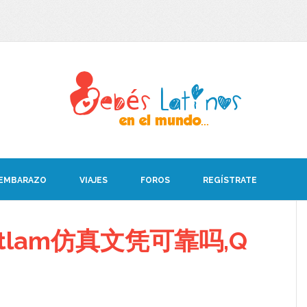
 EMBARAZO
VIAJES
FOROS
REGÍSTRATE
itlam仿真文凭可靠吗,Q