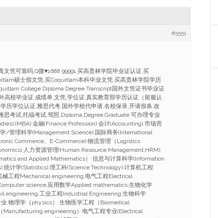
#5551
m仿真文凭可靠吗,Q微
♥
1688 99991,买高贵林学院毕业证认证,买
oquitlam硕士假文凭,买Coquitlam本科毕业文凭,买高贵林学院学历
oquitlam College Diploma Degree Transcript国外文凭证书毕业证
国外高校毕业证,成绩单,文凭,学位证,真实教育部学历认证（留服认
学历学位认证,雅思代考,国外学校代申请,名校保录,开请假条,改
雅思考试,托福考试,驾照,Diploma,Degree,Graduate 可办理专业
es).(MBA).金融(Finance Profession).会计(Accounting).市场营
管理学/管理科学(Management Science).国际商务(International
tronic Commerce、E-Commerce).物流管理（Logistics
onomics).人力资源管理(Human Resource Management;HRM).
s and Applied Mathematics）.信息与计算科学(Information
es).统计学(Statistics).理工科(Science Technology).计算机工程
,机械工程Mechanical engineering,电气工程Electrical
omputer science,应用数学Applied mathematics,生物化学
il engineering,工业工程Industrial Engineering,生物科学
,化学专业,物理学（physics）.生物医学工程（Biomedical
anufacturing engineering）电气工程专业(Electrical