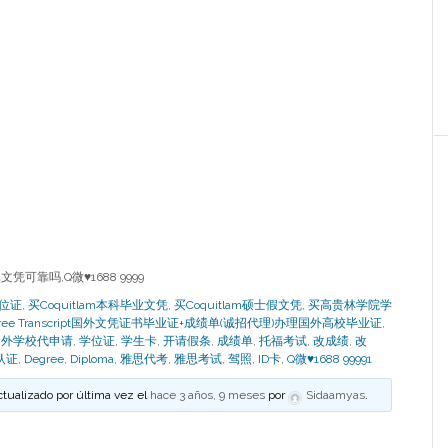
文凭可靠吗,Q微♥1688 9999
学位证
,
买Coquitlam本科毕业文凭
,
买Coquitlam硕士假文凭
,
买高贵林学院学
ploma Degree Transcript国外文凭证书毕业证+成绩单(诚招代理)办理国外高校毕业证
,
国外学校代申请
,
学位证
,
学生卡
,
开请假条
,
成绩单
,
托福考试
,
改成绩
,
改
认证
,
Degree
,
Diploma
,
雅思代考
,
雅思考试
,
驾照
,
ID卡
,
Q微♥1688 99991
ctualizado por última vez el
hace 3 años, 9 meses
por
Sidaamyas
.