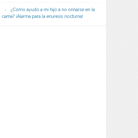
¿Cómo ayudo a mi hijo a no orinarse en la
cama? ¡Alarma para la enuresis nocturna!