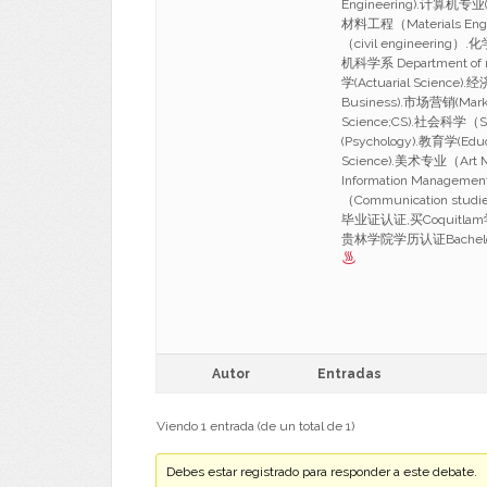
Engineering).计算机专业(c
材料工程（Materials Eng
（civil engineerin
机科学系 Department of m
学(Actuarial Science)
Business).市场营销(Mark
Science;CS).社会科学（S
(Psychology).教育学(Edu
Science).美术专业（Art
Information Managem
（Communication st
毕业证认证,买Coquitla
贵林学院学历认证Bachelor/Mas
Autor
Entradas
Viendo 1 entrada (de un total de 1)
Debes estar registrado para responder a este debate.