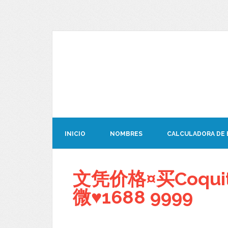
INICIO
NOMBRES
CALCULADORA DE
文凭价格¤买Coqu
微♥1688 9999