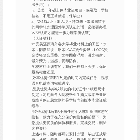
出学历）；
3、英美一年硕士保毕业证项目（保录取，学校
挂名，不用正常就读，保毕业）
4、WSE认证（出入境不符或未正常出国留学
的同学想办理国外学历认证的话，必须要办理
WSE认证才能进一步办理学历认证）
《认证材料》：
1:1完美还原海外各大学毕业材料上的工艺：水
印，阴影底纹，钢印LOGO烫金烫银，LOGO烫
金烫银复合重叠。文字图案浮雕，激光镭射，
紫外荧光，温感，复印防伪。
学校材料上该有的，我们一样都不会少，保证
最高程度还原。
[效率优势]保证在约定的时间内完成任务，视频
语音电话查询完成进度。
[品质优势]与学校颁发的相关证件1:1纸质尺寸
制定（定期向各大院校毕业生购买版本毕业证
成绩单保证您拿到的是学校内部版本毕业证成
绩单）
[保密优势]我们绝不向任何个人或组织泄露您的
隐私，致力于在充分保护你隐私的前提下，为
您提供更优质的体验和服务。完成交易，删除
客户资料
上述材料，随时都可以安排办理，毕业证成绩
单、学校、专业、，学位，毕业时间都可以根