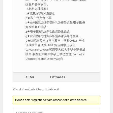
据客户要求安排。
《材料办理流程》
1★收集客户办理信息;
2★客户付定金下单;
3★公司确认到账转制作点做电子图;电子图做
好发给客户确认;
4★电子图确认好转成品部做成品;
5★成品做好拍照或者视频确认再付余款;
6★快递给客户（国内顺丰，国外DHL）毕业
证成绩单花钱搞UWO留信网学历认证
W/Q1986543008买西安大略大学毕业证书成
绩单,假西安大略大学硕士学位文凭 Bachelor
Degree Master Diplomaღ۞
Autor
Entradas
Viendo 1 entrada (de un total de 1)
Debes estar registrado para responder a este debate.