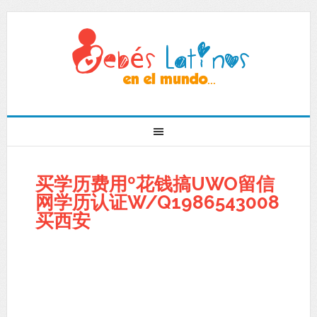
买学历费用º花钱搞UWO留信
网学历认证W/Q1986543008
买西安