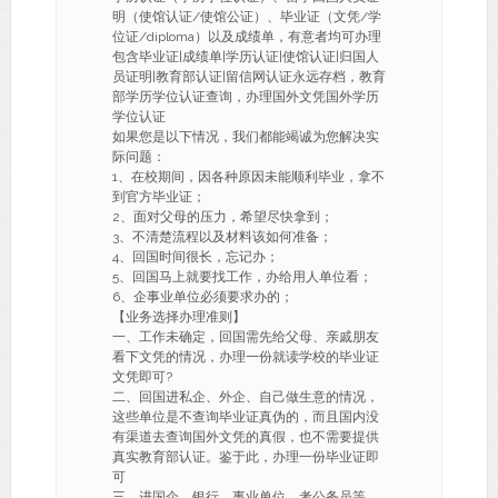
明（使馆认证/使馆公证）、毕业证（文凭/学
位证/diploma）以及成绩单，有意者均可办理
包含毕业证|成绩单|学历认证|使馆认证|归国人
员证明|教育部认证|留信网认证永远存档，教育
部学历学位认证查询，办理国外文凭国外学历
学位认证
如果您是以下情况，我们都能竭诚为您解决实
际问题：
1、在校期间，因各种原因未能顺利毕业，拿不
到官方毕业证；
2、面对父母的压力，希望尽快拿到；
3、不清楚流程以及材料该如何准备；
4、回国时间很长，忘记办；
5、回国马上就要找工作，办给用人单位看；
6、企事业单位必须要求办的；
【业务选择办理准则】
一、工作未确定，回国需先给父母、亲戚朋友
看下文凭的情况，办理一份就读学校的毕业证
文凭即可?
二、回国进私企、外企、自己做生意的情况，
这些单位是不查询毕业证真伪的，而且国内没
有渠道去查询国外文凭的真假，也不需要提供
真实教育部认证。鉴于此，办理一份毕业证即
可
三、进国企，银行，事业单位，考公务员等