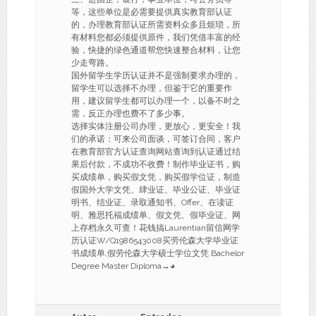
等，这些单位是必需要提供真实教育部认证
的，办理教育部认证所需资料众多且烦琐，所
有材料您都必须提供原件，我们凭借丰富的经
验，快捷的绿色通道帮您快速整合材料，让您
少走弯路。
国外留学生学历认证并不是强制要求办理的，
留学生可以选择不办理，但鉴于它的重要作
用，建议留学生都可以办理一个，以备不时之
需，反正办理也费不了多少事。
选择实体注册公司办理，更放心，更安全！我
们的承诺：可来公司面谈，可签订合同，客户
在教育部官方认证查询网站查询到认证通过结
果后付款，不成功不收费！制作毕业证书，购
买成绩单，购买假文凭，购买假学位证，制造
假国外大学文凭、肆业证、毕业公证、毕业证
明书、结业证、录取通知书、Offer、在读证
明、雅思托福成绩单、假文凭、假毕业证、网
上存档永久可查！花钱搞Laurentian留信网学
历认证W/Q1986543008买劳伦森大学毕业证
书成绩单,假劳伦森大学硕士学位文凭 Bachelor
Degree Master Diploma→◕