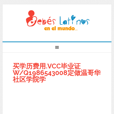
买学历费用.VCC毕业证
W/Q1986543008定做温哥华
社区学院学