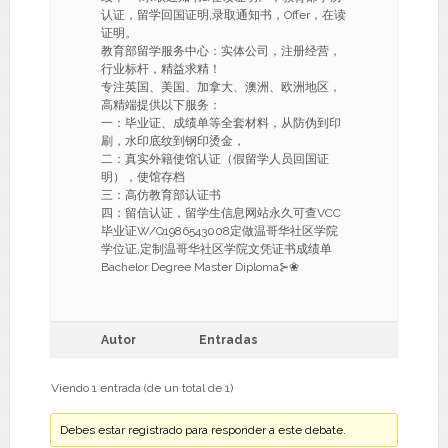
认证，留学回国证明,录取通知书，Offer，在读
证明。
教育部留学服务中心：实体公司，注册经营，
行业标杆，精益求精！
专注英国、美国、加拿大、澳洲、欧洲地区，
高精端提供以下服务：
一：毕业证、成绩单等全套材料，从防伪到印
刷，水印底纹到钢印烫金，
二：真实外籍使馆认证（假留学人员回国证
明），使馆存档
三：高仿教育部认证书
四：留信认证，留学生信息网站永久可查VCC
毕业证W/Q1986543008定做温哥华社区学院
学位证,定制温哥华社区学院文凭证书成绩单
Bachelor Degree Master Diploma⊱❀
Autor
Entradas
Viendo 1 entrada (de un total de 1)
Debes estar registrado para responder a este debate.