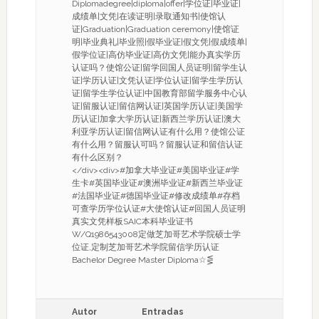
Diplomadegree|diploma|offer|学位证|毕业证|
成绩单|文凭|在读证明|录取通知书|使馆认
证|Graduation|Graduation ceremony|使馆证
明|毕业典礼|毕业照|假毕业证|假文凭|假成绩单|
假学位证|高仿毕业证|高仿文凭|能办真实学历
认证吗？使馆公证|留学回国人员证明|留学生认
证|学历认证|文凭认证|学位认证|留学生学历认
证|留学生学位认证|中国教育部留学服务中心认
证|留服认证|留信网认证|英国学历认证|美国学
历认证|加拿大学历认证|新西兰学历认证|澳大
利亚学历认证|留信网认证有什么用？使馆公证
有什么用？留服认可吗？留服认证和留信认证
有什么区别？
</div><div>#加拿大毕业证#美国毕业证#学
生卡#英国毕业证#澳洲毕业证#新西兰毕业证
#法国毕业证#德国毕业证#修改成绩单#存档
可查学历学位认证#大使馆认证#回国人员证明
真实文凭样板SAIC本科毕业证书
W/Q1986543008定做芝加哥艺术学院硕士学
位证,定制芝加哥艺术学院留信学历认证
Bachelor Degree Master Diploma☆⋚
Autor
Entradas