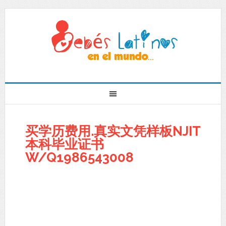
买学历费用.真实文凭样板NJIT
本科毕业证书
W/Q1986543008