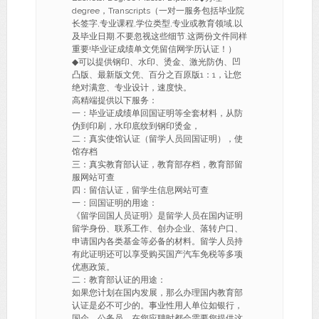
degree，Transcripts（一对一服务包括毕业院
长签字,专业课程,学位类型,专业或教育领域,以
及毕业日期.不要忽视这些细节.这两份文件同样
重要!毕业证成绩单文凭留信网学历认证！）
◆可以提供钢印、水印、烫金、激光防伪、凹
凸版、最新版文凭、百分之百原版1：1，让您
绝对满意、专业设计，速度快。
高精端提供以下服务：
一：毕业证成绩单回国证明等全套材料，从防
伪到印刷，水印底纹到钢印烫金，
二：真实使馆认证（留学人员回国证明），使
馆存档
三：真实教育部认证，教育部存档，教育部留
服网站可查
四：留信认证，留学生信息网站可查
一：回国证明的用途：
《留学回国人员证明》是留学人员在国内证明
留学身份、联系工作、创办企业、落转户口、
申请国内各类基金等必备的材料。留学人员持
有此证明还可以享受购买国产汽车免税等多项
优惠政策。
二：教育部认证的用途：
如果您计划在国内发展，那么办理国内教育部
认证是必不可少的。事业性用人单位如银行，
国企，公务员，在您应聘时都会需要您提供这