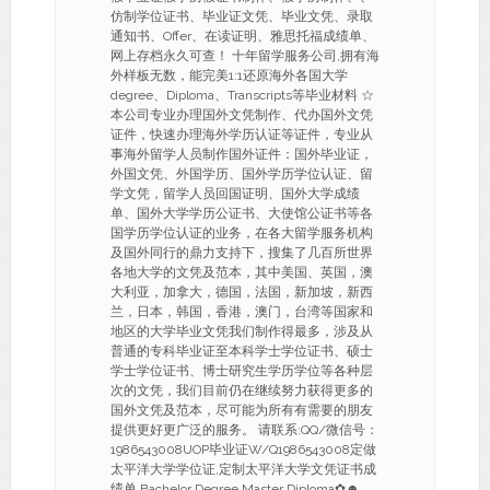
仿制学位证书、毕业证文凭、毕业文凭、录取
通知书、Offer、在读证明、雅思托福成绩单、
网上存档永久可查！ 十年留学服务公司,拥有海
外样板无数，能完美1:1还原海外各国大学
degree、Diploma、Transcripts等毕业材料 ☆
本公司专业办理国外文凭制作、代办国外文凭
证件，快速办理海外学历认证等证件，专业从
事海外留学人员制作国外证件：国外毕业证，
外国文凭、外国学历、国外学历学位认证、留
学文凭，留学人员回国证明、国外大学成绩
单、国外大学学历公证书、大使馆公证书等各
国学历学位认证的业务，在各大留学服务机构
及国外同行的鼎力支持下，搜集了几百所世界
各地大学的文凭及范本，其中美国、英国，澳
大利亚，加拿大，德国，法国，新加坡，新西
兰，日本，韩国，香港，澳门，台湾等国家和
地区的大学毕业文凭我们制作得最多，涉及从
普通的专科毕业证至本科学士学位证书、硕士
学士学位证书、博士研究生学历学位等各种层
次的文凭，我们目前仍在继续努力获得更多的
国外文凭及范本，尽可能为所有有需要的朋友
提供更好更广泛的服务。 请联系:QQ/微信号：
1986543008UOP毕业证W/Q1986543008定做
太平洋大学学位证,定制太平洋大学文凭证书成
绩单 Bachelor Degree Master Diploma✿☻