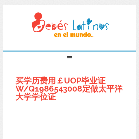
买学历费用￡UOP毕业证
W/Q1986543008定做太平洋
大学学位证