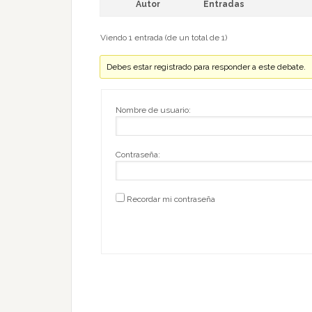
Autor
Entradas
Viendo 1 entrada (de un total de 1)
Debes estar registrado para responder a este debate.
Nombre de usuario:
Contraseña:
Recordar mi contraseña