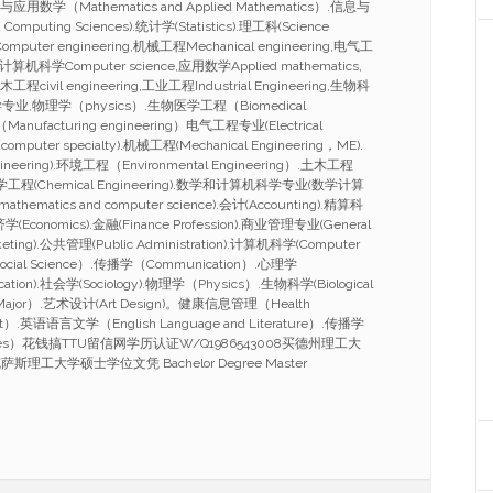
与应用数学（Mathematics and Applied Mathematics）.信息与
Computing Sciences).统计学(Statistics).理工科(Science
mputer engineering,机械工程Mechanical engineering,电气工
ing,计算机科学Computer science,应用数学Applied mathematics,
工程civil engineering,工业工程Industrial Engineering,生物科
ce,化学专业,物理学（physics）.生物医学工程（Biomedical
anufacturing engineering）电气工程专业(Electrical
omputer specialty).机械工程(Mechanical Engineering，ME).
ineering).环境工程（Environmental Engineering）.土木工程
g）.化学工程(Chemical Engineering).数学和计算机科学专业(数学计算
athematics and computer science).会计(Accounting).精算科
.经济学(Economics).金融(Finance Profession).商业管理专业(General
eting).公共管理(Public Administration).计算机科学(Computer
ocial Science）.传播学（Communication）.心理学
cation).社会学(Sociology).物理学（Physics）.生物科学(Biological
 Major）.艺术设计(Art Design)。健康信息管理（Health
ent）.英语语言文学（English Language and Literature）.传播学
studies）花钱搞TTU留信网学历认证W/Q1986543008买德州理工大
工大学硕士学位文凭 Bachelor Degree Master