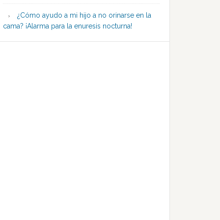
¿Cómo ayudo a mi hijo a no orinarse en la
cama? ¡Alarma para la enuresis nocturna!