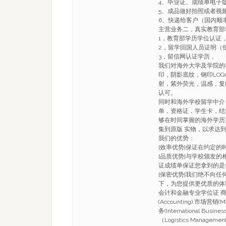
4、毕业证、成绩单电子
5、成品做好拍照或者视
6、快递给客户（国内顺丰
主营业务二，真实教育部
1，教育部学历学位认证
2，留学回国人员证明（
3，留信网认证学历，
我们对海外大学及学院的
印，阴影底纹，钢印LO
射，紫外荧光，温感，复
认可。
同时和海外学校留学中介
单，资格证，学生卡，结
够在时间掌握的海外学历
集到原版 实物，以求达
我们的优势：
[效率优势]保证在约定
[品质优势]与学校颁发的
证成绩单保证您拿到的是
[保密优势]我们绝不向
下，为您提供更优质的体
会计和金融专业学位证 商科(Busi
(Accounting).市场营销(M
务(International Busi
（Logistics Manageme