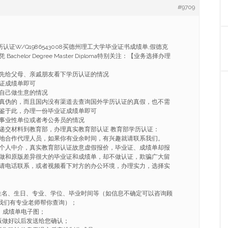
#9709
认证W/Q1986543008买德州理工大学毕业证书成绩单,假德克
chelor Degree Master Diploma特别关注：【业务选择办理
先给父母、亲戚朋友看下学历认证的情况
证成绩单即可
自己做生意的情况
真伪的，而且国内没有渠道去查询国外学历认证的真假，也不需
鉴于此，办理一份毕业证成绩单即可
事业性单位或者考公务员的情况
递交材料到教育部，办理真实教育部认证 教育部学历认证：
地合作代理人员，如果你有业余时间，有兴趣就请联系我们。
个人中介，真实教育部认证故意虚假报价，毕业证、成绩单却报
做和原版差异很大的毕业证和成绩单，却不做认证，欺骗广大留
请电话联系，或者视频看下对方的办公环境，办理实力，选择实
姓名、生日、专业、学位、毕业时间等（如信息不确定可以咨询顾
008我们有专业老师帮你查询）；
、成绩单电子图；
版做好以后发送给您确认；