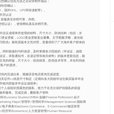
版您确认信息无误之后安排制作成品；
频给您确认；
，国外DHL、UPS等快读邮寄）。
学历认证
，留服真实存档可查，存档。
使馆认证），使馆网站真实存档可查。
毕业证成绩单所使用的材料，尺寸大小，防伪结构（包括：水
GO烫金烫银，LOGO烫金烫银复合重叠。文字图案浮雕，激光镭
印防伪）都有原版本文凭对照，质量得到了广大海外客户群体的
，同时能做到与时俱进，及时掌握各大院校的（毕业证，成绩
业证，录取通知书，在读证明等相关材料）的版本更新信息，能
文凭的样版，尺寸大小，纸张材质，防伪技术等等，并在时间收
到客户的需求。
的时间内完成任务，视频语音电话查询完成进度。
相关证件1:1纸质尺寸制定（定期向各大院校毕业生购买版本毕业
学校内部版本毕业证成绩单）
任何个人或组织泄露您的隐私，致力于在充分保护你隐私的前提
验和服务。完成交易，删除客户资料
ness Studies).(MBA).金融(Finance Profession).会计
arketing Major).管理学/管理科学(Management Science).国际商
ness).电子商务(Electronic Commerce、E-Commerce).物流管理
nt).经济学(Economics).人力资源管理(Human Resource