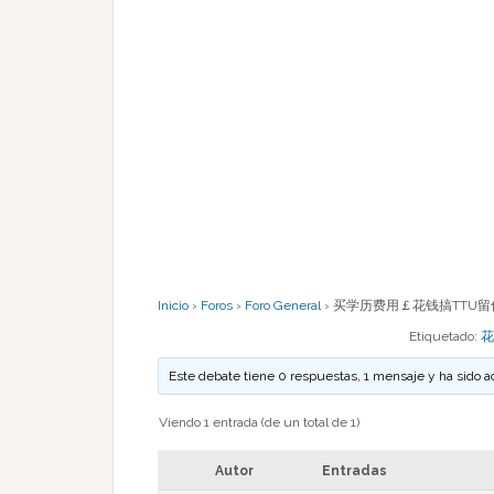
Inicio
›
Foros
›
Foro General
›
买学历费用￡花钱搞TTU留信
Etiquetado:
花
Este debate tiene 0 respuestas, 1 mensaje y ha sido a
Viendo 1 entrada (de un total de 1)
Autor
Entradas