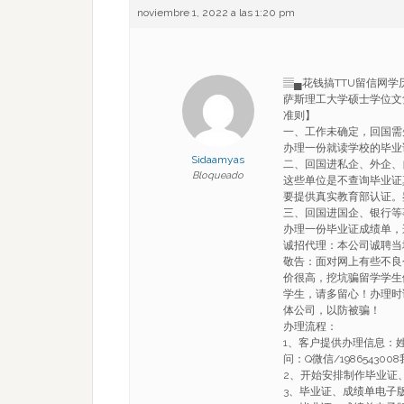
noviembre 1, 2022 a las 1:20 pm
▤▄花钱搞TTU留信网学历
萨斯理工大学硕士学位文凭 Ba
准则】
一、工作未确定，回国需
办理一份就读学校的毕业
Sidaamyas
二、回国进私企、外企、
Bloqueado
这些单位是不查询毕业证
要提供真实教育部认证。
三、回国进国企、银行等
办理一份毕业证成绩单，
诚招代理：本公司诚聘当
敬告：面对网上有些不良
价很高，挖坑骗留学学生
学生，请多留心！办理时
体公司，以防被骗！
办理流程：
1、客户提供办理信息：
问：Q微信/1986543
2、开始安排制作毕业证
3、毕业证、成绩单电子