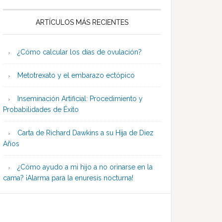
ARTÍCULOS MÁS RECIENTES
¿Cómo calcular los días de ovulación?
Metotrexato y el embarazo ectópico
Inseminación Artificial: Procedimiento y
Probabilidades de Éxito
Carta de Richard Dawkins a su Hija de Diez
Años
¿Cómo ayudo a mi hijo a no orinarse en la
cama? ¡Alarma para la enuresis nocturna!