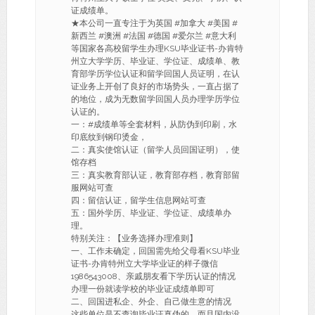
证成绩单。
★本公司一直专注于为英国 #加拿大 #美国 #
新西兰 #澳洲 #法国 #德国 #爱尔兰 #意大利
等国家各高校留学生办理KSU毕业证书-办肯特
州立大学学历、毕业证、学位证、成绩单、教
育部学历学位认证和留学回国人员证明，在认
证业务上开创了良好的市场势头，一直占据了
的地位，成为无数留学回国人员办理学历学位
认证的。
一：#成绩单等全套材料，从防伪到印刷，水
印底纹到钢印烫金，
二：真实使馆认证（留学人员回国证明），使
馆存档
三：真实教育部认证，教育部存档，教育部留
服网站可查
四：留信认证，留学生信息网站可查
五：国外学历、毕业证、学位证、成绩单办
理。
特别关注：【业务选择办理准则】
一、工作未确定，回国需先给父母看KSU毕业
证书-办肯特州立大学毕业证的样子微信
1986543008、亲戚朋友看下学历认证的情况
办理一份就读学校的毕业证成绩单即可
二、回国进私企、外企、自己做生意的情况
这些单位是不查询毕业证真伪的，而且国内没