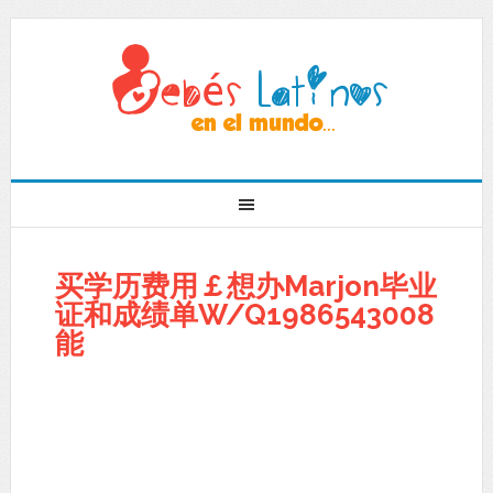
买学历费用￡想办Marjon毕业
证和成绩单W/Q1986543008
能