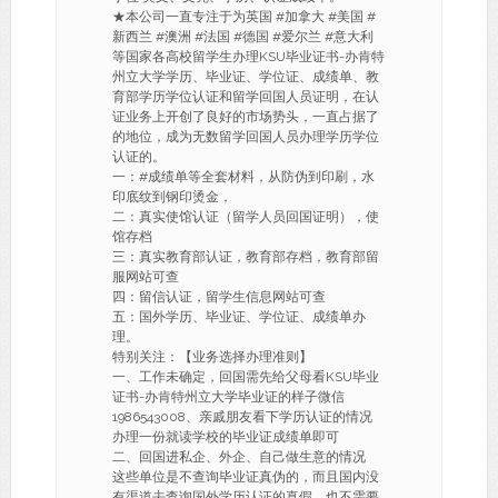
★本公司一直专注于为英国 #加拿大 #美国 #
新西兰 #澳洲 #法国 #德国 #爱尔兰 #意大利
等国家各高校留学生办理KSU毕业证书-办肯特
州立大学学历、毕业证、学位证、成绩单、教
育部学历学位认证和留学回国人员证明，在认
证业务上开创了良好的市场势头，一直占据了
的地位，成为无数留学回国人员办理学历学位
认证的。
一：#成绩单等全套材料，从防伪到印刷，水
印底纹到钢印烫金，
二：真实使馆认证（留学人员回国证明），使
馆存档
三：真实教育部认证，教育部存档，教育部留
服网站可查
四：留信认证，留学生信息网站可查
五：国外学历、毕业证、学位证、成绩单办
理。
特别关注：【业务选择办理准则】
一、工作未确定，回国需先给父母看KSU毕业
证书-办肯特州立大学毕业证的样子微信
1986543008、亲戚朋友看下学历认证的情况
办理一份就读学校的毕业证成绩单即可
二、回国进私企、外企、自己做生意的情况
这些单位是不查询毕业证真伪的，而且国内没
有渠道去查询国外学历认证的真假，也不需要