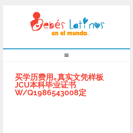
买学历费用｡真实文凭样板
JCU本科毕业证书
W/Q1986543008定