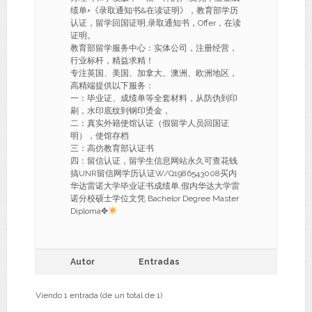
绩单+《录取通知书&在读证明》，教育部学历
认证，留学回国证明,录取通知书，Offer，在读
证明。
教育部留学服务中心：实体公司，注册经营，
行业标杆，精益求精！
专注英国、美国、加拿大、澳洲、欧洲地区，
高精端提供以下服务：
一：毕业证、成绩单等全套材料，从防伪到印
刷，水印底纹到钢印烫金，
二：真实外籍使馆认证（假留学人员回国证
明），使馆存档
三：高仿教育部认证书
四：留信认证，留学生信息网站永久可查花钱
搞UNR留信网学历认证W/Q1986543008买内
华达雷诺大学毕业证书成绩单,假内华达大学雷
诺分校硕士学位文凭 Bachelor Degree Master
Diploma✥
Autor
Entradas
Viendo 1 entrada (de un total de 1)