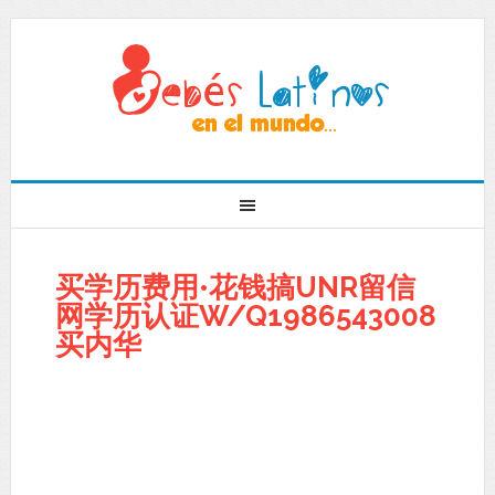
买学历费用•花钱搞UNR留信
网学历认证W/Q1986543008
买内华