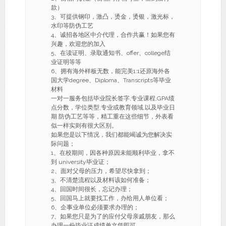
款）
3、可提供钢印，激凸，烫金，烫银，激光标，
水印等防伪工艺
4、诚招各地区中介代理，合作共赢！如果您有
兴趣，欢迎您的加入
5、在读证明、录取通知书、offer、college结
业证明等等
6、拥有海外样板无数，能完美1:1还原海外各
国大学degree、Diploma、Transcripts等毕业
材料
一对一服务包括毕业院长签字,专业课程,GPA绩
点分数，学位类型,专业或教育领域,以及毕业日
期.防伪工艺等等，精工重在这些细节，外表看
似一样实则有很大区别。
如果您是以下情况，我们都能竭诚为您解决实
际问题；
1、在校期间，因各种原因未能顺利毕业，拿不
到 university毕业证；
2、面对父母的压力，希望尽快拿到；
3、不清楚流程以及材料该如何准备；
4、回国时间很长，忘记办理；
5、回国马上就要找工作，办给用人单位看；
6、企事业单位必须要求办理的；
7、如果您只是为了的应付父母亲戚朋友，那么
办理一份毕业证成绩单文凭即可