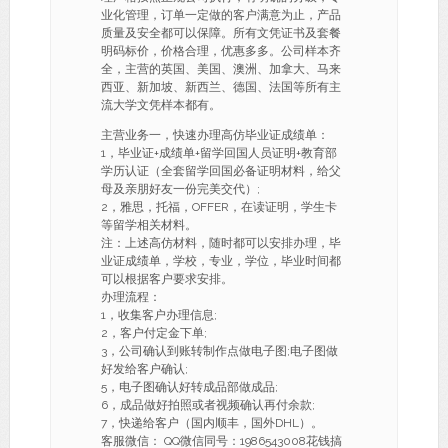
业化管理，订单一定做的客户满意为止，产品
质量及安全都可以保障。所有文凭证书及套餐
明码标价，价格合理，优惠多多。公司样本齐
全，主营的英国、美国、澳洲、加拿大、马来
西亚、新加坡、新西兰、德国、法国等所有主
流大学文凭样本都有。
主营业务一，快速办理高仿毕业证成绩单：
1，毕业证+成绩单+留学回国人员证明+教育部
学历认证（全套留学回国必备证明材料，给父
母及亲朋好友一份完美交代）;
2，雅思，托福，OFFER，在读证明，学生卡
等留学相关材料。
注：上述高仿材料，随时都可以安排办理，毕
业证成绩单，学校，专业，学位，毕业时间都
可以根据客户要求安排。
办理流程：
1，收集客户办理信息;
2，客户付定金下单;
3，公司确认到账转制作点做电子图;电子图做
好发给客户确认;
5，电子图确认好转成品部做成品;
6，成品做好拍照或者视频确认再付余款;
7，快递给客户（国内顺丰，国外DHL）。
客服微信： QQ微信同号：1986543008花钱搞