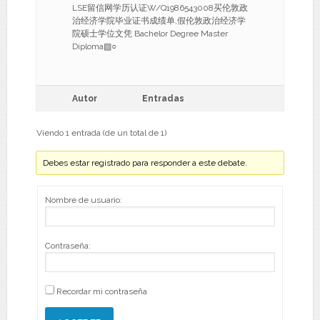
LSE留信网学历认证W/Q1986543008买伦敦政
治经济学院毕业证书成绩单,假伦敦政治经济学
院硕士学位文凭 Bachelor Degree Master
Diploma▨○
Autor
Entradas
Viendo 1 entrada (de un total de 1)
Debes estar registrado para responder a este debate.
Nombre de usuario:
Contraseña:
Recordar mi contraseña