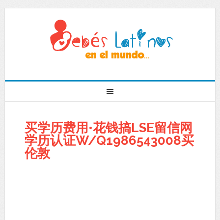
买学历费用•花钱搞LSE留信网
学历认证W/Q1986543008买
伦敦