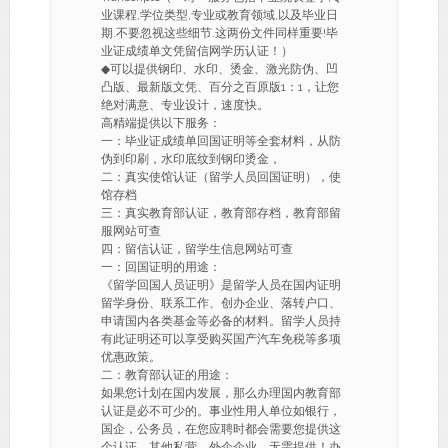
业课程,学位类型,专业或教育领域,以及毕业日
期.不要忽视这些细节.这两份文件同样重要!毕
业证成绩单文凭留信网学历认证！）
◆可以提供钢印、水印、烫金、激光防伪、凹
凸版、最新版文凭、百分之百原版1：1，让您
绝对满意、专业设计，速度快。
高精端提供以下服务：
一：毕业证成绩单回国证明等全套材料，从防
伪到印刷，水印底纹到钢印烫金，
二：真实使馆认证（留学人员回国证明），使
馆存档
三：真实教育部认证，教育部存档，教育部留
服网站可查
四：留信认证，留学生信息网站可查
一：回国证明的用途：
《留学回国人员证明》是留学人员在国内证明
留学身份、联系工作、创办企业、落转户口、
申请国内各类基金等必备的材料。留学人员持
有此证明还可以享受购买国产汽车免税等多项
优惠政策。
二：教育部认证的用途：
如果您计划在国内发展，那么办理国内教育部
认证是必不可少的。事业性用人单位如银行，
国企，公务员，在您应聘时都会需要您提供这
个认证。其他私营、外企企业，无需提供！办