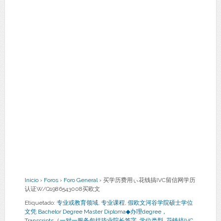
Inicio
›
Foros
›
Foro General
›
买学历费用ぃ花钱搞IVC留信网学历
认证W/Q1986543008买欧文
Etiquetado:
专业或教育领域
,
专业课程
,
假欧文河谷学院硕士学位
文凭 Bachelor Degree Master Diploma◆办理degree，
Transcripts（一对一服务包括毕业院长签字
,
学位类型
,
花钱搞IVC