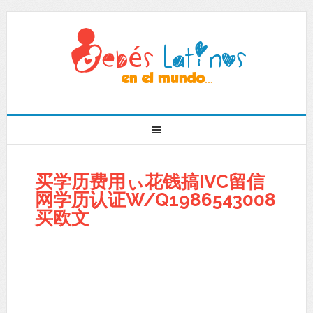
买学历费用ぃ花钱搞IVC留信
网学历认证W/Q1986543008
买欧文