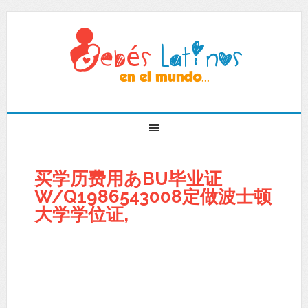
买学历费用あBU毕业证
W/Q1986543008定做波士顿
大学学位证,