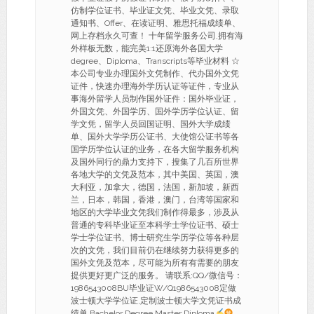
仿制学位证书、毕业证文凭、毕业文凭、录取
通知书、Offer、在读证明、雅思托福成绩单、
网上存档永久可查！ 十年留学服务公司,拥有海
外样板无数，能完美1:1还原海外各国大学
degree、Diploma、Transcripts等毕业材料 ☆
本公司专业办理国外文凭制作、代办国外文凭
证件，快速办理海外学历认证等证件，专业从
事海外留学人员制作国外证件：国外毕业证，
外国文凭、外国学历、国外学历学位认证、留
学文凭，留学人员回国证明、国外大学成绩
单、国外大学学历公证书、大使馆公证书等各
国学历学位认证的业务，在各大留学服务机构
及国外同行的鼎力支持下，搜集了几百所世界
各地大学的文凭及范本，其中美国、英国，澳
大利亚，加拿大，德国，法国，新加坡，新西
兰，日本，韩国，香港，澳门，台湾等国家和
地区的大学毕业文凭我们制作得最多，涉及从
普通的专科毕业证至本科学士学位证书、硕士
学士学位证书、博士研究生学历学位等各种层
次的文凭，我们目前仍在继续努力获得更多的
国外文凭及范本，尽可能为所有有需要的朋友
提供更好更广泛的服务。 请联系:QQ/微信号：
1986543008BU毕业证W/Q1986543008定做
波士顿大学学位证,定制波士顿大学文凭证书成
绩单 Bachelor Degree Master Diploma