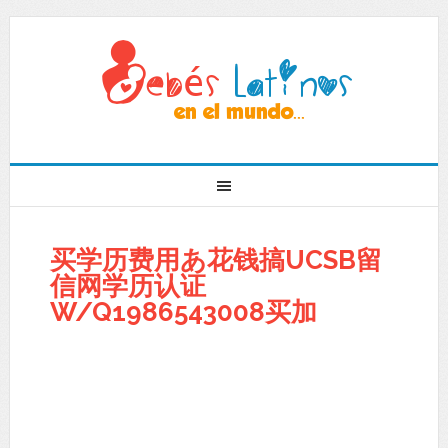
买学历费用あ花钱搞UCSB留
信网学历认证
W/Q1986543008买加