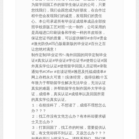
为留学回国工作的留学生做认证的公司，只要
您找我们，我们会跟您成为好朋友，在合作过
程中您会发现我们的诚意，发现我们的责任
心。本公司承诺所有毕业证成绩单成品全部按
照学校原版工艺对照一比一制作，公司采用的
是高端进口印刷设备和学校一样的羊皮纸张，
保证您证书的质量，可以提供钢印#水印#烫金
#激光防伪#凹凸版最新版的毕业证#百分之百
让您绝对满意！
制作定制|毕业证书!!~海外回国的同学定制毕业
证#真实认证#毕业证#学位证书#使馆公证#国
外真实学位认证#使馆留学回国人员证明#录取
通知书#Offer #在读证明#雅思及托福成绩单#
网上存档永久可查！[实体经营，值得信赖]十五
年致力于帮助留学生解决无法毕业，无法认证
真实的难题；并帮助留学生制作国外大学毕业
证，成绩单，真实认证#成绩单以及回国所需
的真实学位真实认证。
１：在校挂科了，不想读了，成绩不理想怎么
办？？？
２：找工作没有文凭怎么办？有本科却要求硕
士又怎么办？
３：打算回国了，找工作的时候，需要提供认
证，有文凭却得不到认证。又该怎么办？？？
如果你是以上情况之一，请联系我们，我们将