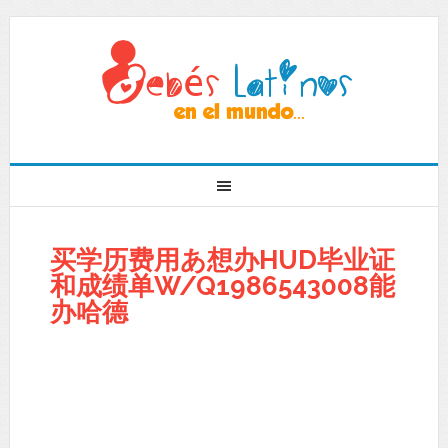
买学历费用あ想办HUD毕业证
和成绩单W/Q1986543008能
办哈德