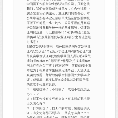
学回国工作的留学生做认证的公司，只要您找
我们，我们会跟您成为好朋友，在合作过程中
您会发现我们的诚意，发现我们的责任心。本
公司承诺所有毕业证成绩单成品全部按照学校
原版工艺对照一比一制作，公司采用的是高端
进口印刷设备和学校一样的羊皮纸张，保证您
证书的质量，可以提供钢印#水印#烫金#激光
防伪#凹凸版最新版的毕业证#百分之百让您绝
对满意！
制作定制|毕业证书!!~海外回国的同学定制毕业
证#真实认证#毕业证#学位证书#使馆公证#国
外真实学位认证#使馆留学回国人员证明#录取
通知书#Offer #在读证明#雅思及托福成绩单#
网上存档永久可查！[实体经营，值得信赖]十五
年致力于帮助留学生解决无法毕业，无法认证
真实的难题；并帮助留学生制作国外大学毕业
证，成绩单，真实认证#成绩单以及回国所需
的真实学位真实认证。
１：在校挂科了，不想读了，成绩不理想怎么
办？？？
２：找工作没有文凭怎么办？有本科却要求硕
士又怎么办？
３：打算回国了，找工作的时候，需要提供认
证，有文凭却得不到认证。又该怎么办？？？
如果你是以上情况之一，请联系我们，我们将